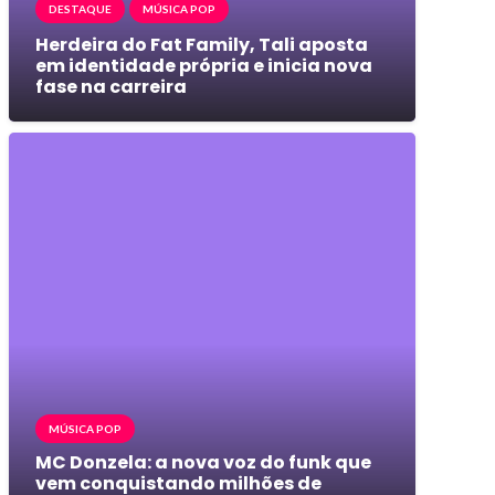
DESTAQUE
MÚSICA POP
Herdeira do Fat Family, Tali aposta
em identidade própria e inicia nova
fase na carreira
MÚSICA POP
MC Donzela: a nova voz do funk que
vem conquistando milhões de