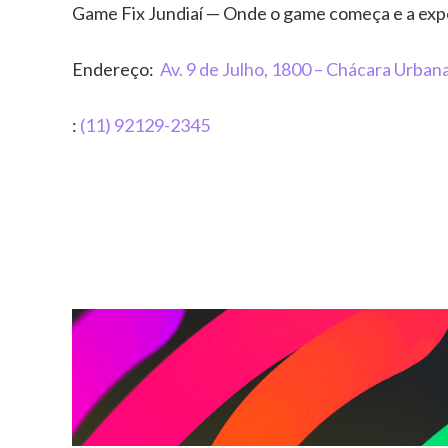
Game Fix Jundiaí — Onde o game começa e a expe
Endereço:
Av. 9 de Julho, 1800 – Chácara Urbana
:
(11) 92129-2345