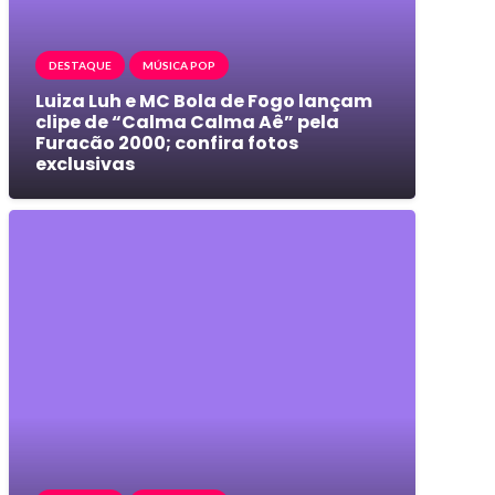
DESTAQUE
MÚSICA POP
Luiza Luh e MC Bola de Fogo lançam
clipe de “Calma Calma Aê” pela
Furacão 2000; confira fotos
exclusivas