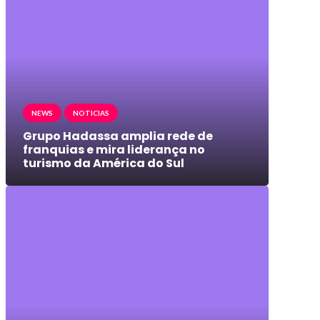
NEWS
NOTICIAS
Grupo Hadassa amplia rede de
franquias e mira liderança no
turismo da América do Sul