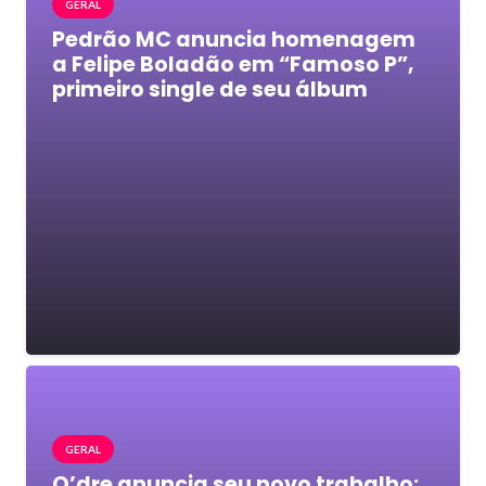
GERAL
Pedrão MC anuncia homenagem
a Felipe Boladão em “Famoso P”,
primeiro single de seu álbum
GERAL
O’dre anuncia seu novo trabalho: