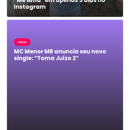
“Me Ama” em apenas 3 dias no
Instagram
GERAL
MC Menor MR anuncia seu novo
single: “Toma Juízo 2”