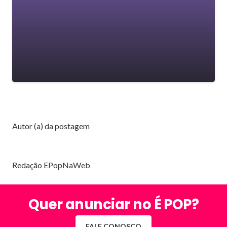
Autor (a) da postagem
Redação EPopNaWeb
Quer anunciar no É POP?
FALE CONOSCO