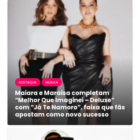
DESTAQUE
MÚSICA
Maiara e Maraisa completam
“Melhor Que Imaginei – Deluxe”
com “Já Te Namoro”, faixa que fãs
apostam como novo sucesso