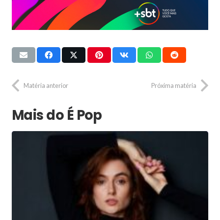
Matéria anterior
Próxima matéria
Mais do É Pop