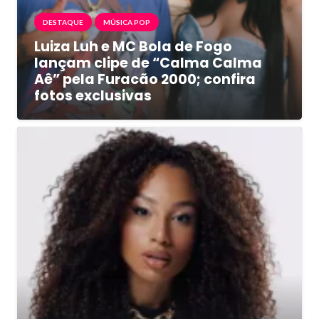
DESTAQUE
MÚSICA POP
Luiza Luh e MC Bola de Fogo
lançam clipe de “Calma Calma
Aê” pela Furacão 2000; confira
fotos exclusivas