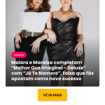
MÚSICA
Maiara e Maraisa completam
“Melhor Que Imaginei – Deluxe”
com “Já Te Namoro”, faixa que fãs
apostam como novo sucesso
VEJA MAIS