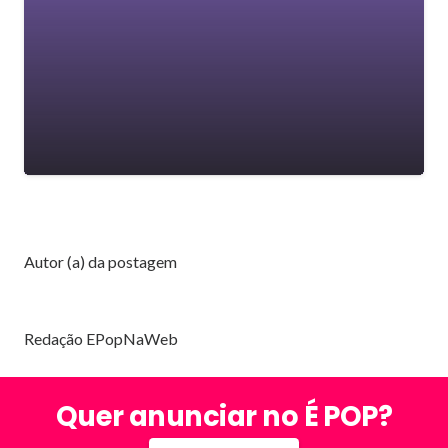
Autor (a) da postagem
Redação EPopNaWeb
Quer anunciar no É POP?