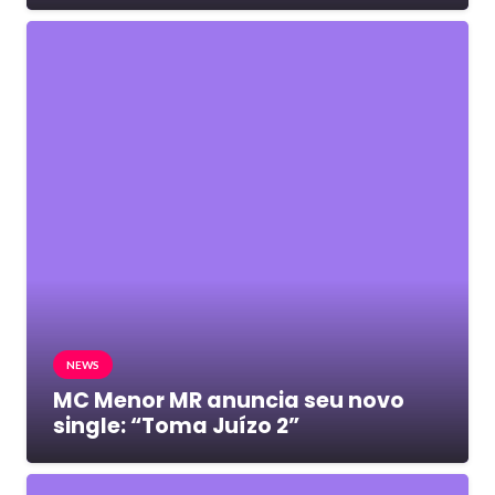
NEWS
MC Menor MR anuncia seu novo
single: “Toma Juízo 2”