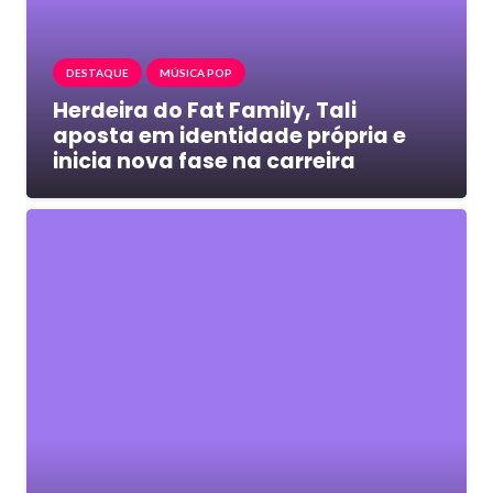
DESTAQUE
MÚSICA POP
Herdeira do Fat Family, Tali
aposta em identidade própria e
inicia nova fase na carreira