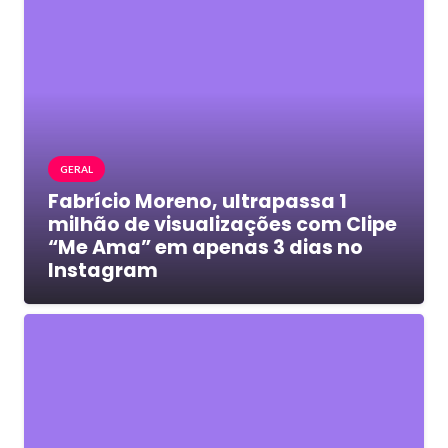
GERAL
Fabrício Moreno, ultrapassa 1
milhão de visualizações com Clipe
“Me Ama” em apenas 3 dias no
Instagram