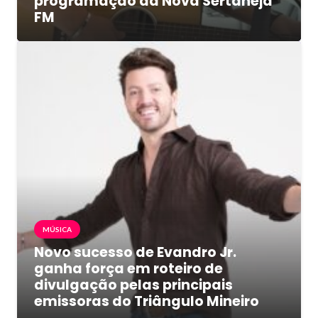
programação da Nova Sertaneja
FM
MÚSICA
Novo sucesso de Evandro Jr.
ganha força em roteiro de
divulgação pelas principais
emissoras do Triângulo Mineiro