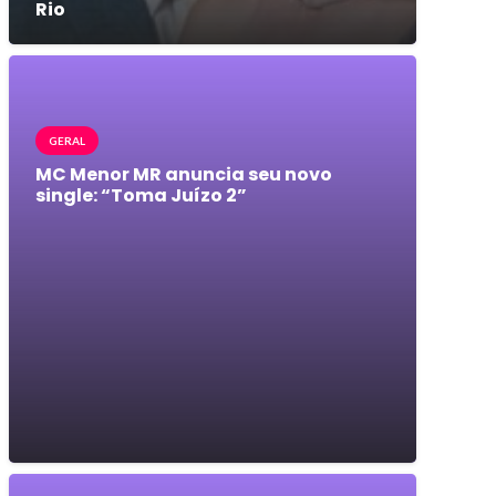
Rio
GERAL
MC Menor MR anuncia seu novo
single: “Toma Juízo 2”