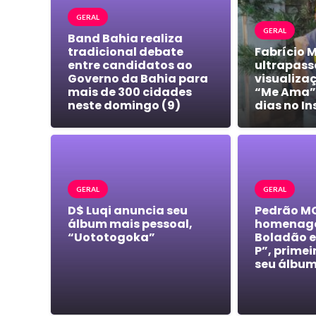
GERAL
GERAL
Band Bahia realiza
tradicional debate
Fabrício 
entre candidatos ao
ultrapass
Governo da Bahia para
visualiza
mais de 300 cidades
“Me Ama”
neste domingo (9)
dias no I
GERAL
GERAL
D$ Luqi anuncia seu
Pedrão M
álbum mais pessoal,
homenage
“Uototogoka”
Boladão 
P”, primei
seu álbu