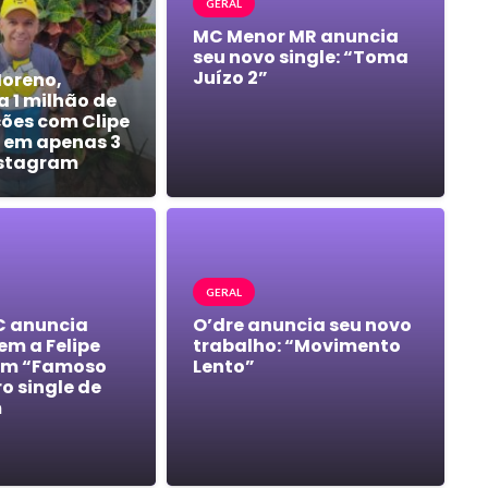
GERAL
MC Menor MR anuncia
seu novo single: “Toma
Juízo 2”
Moreno,
a 1 milhão de
ções com Clipe
 em apenas 3
nstagram
GERAL
C anuncia
O’dre anuncia seu novo
m a Felipe
trabalho: “Movimento
em “Famoso
Lento”
ro single de
m