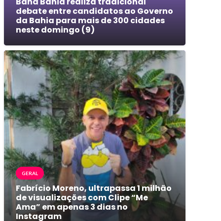
Band Bahia realiza tradicional
debate entre candidatos ao Governo
da Bahia para mais de 300 cidades
neste domingo (9)
GERAL
Fabrício Moreno, ultrapassa 1 milhão
de visualizações com Clipe “Me
Ama” em apenas 3 dias no
Instagram