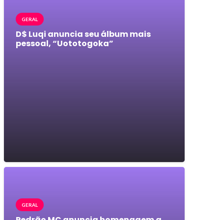
GERAL
D$ Luqi anuncia seu álbum mais
pessoal, “Uototogoka”
GERAL
Pedrão MC anuncia homenagem a