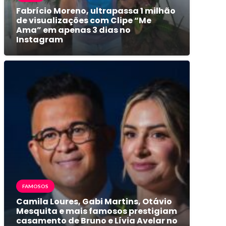
Fabrício Moreno, ultrapassa 1 milhão
de visualizações com Clipe “Me
Ama” em apenas 3 dias no
Instagram
FAMOSOS
Camila Loures, Gabi Martins, Otávio
Mesquita e mais famosos prestigiam
casamento de Bruno e Lívia Avelar no