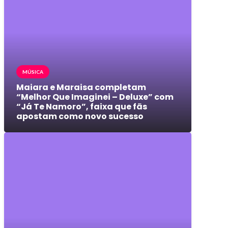
MÚSICA
Maiara e Maraisa completam
“Melhor Que Imaginei – Deluxe” com
“Já Te Namoro”, faixa que fãs
apostam como novo sucesso