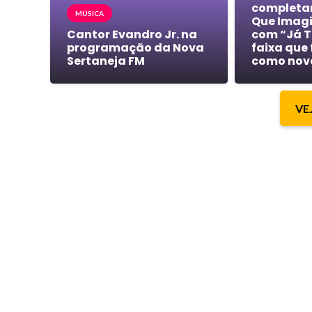
completa
MÚSICA
Que Imagi
Cantor Evandro Jr. na
com “Já T
programação da Nova
faixa que
Sertaneja FM
como nov
VE