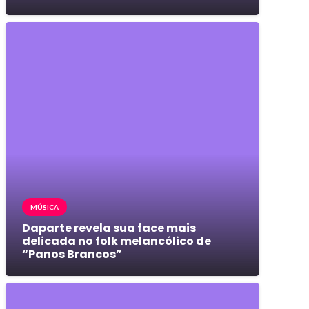
MÚSICA
Daparte revela sua face mais
delicada no folk melancólico de
“Panos Brancos”