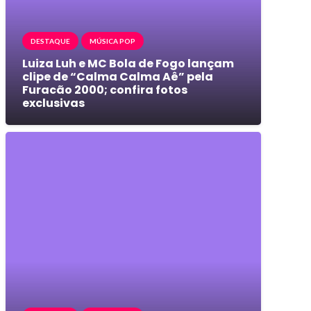
DESTAQUE
MÚSICA POP
Luiza Luh e MC Bola de Fogo lançam
clipe de “Calma Calma Aê” pela
Furacão 2000; confira fotos
exclusivas