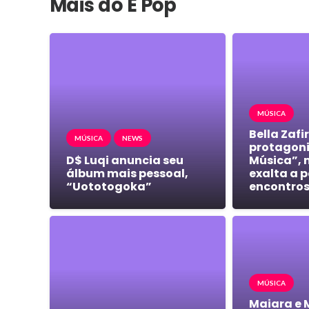
Mais do É Pop
MÚSICA
Bella Zafi
MÚSICA
NEWS
protagoni
D$ Luqi anuncia seu
Música”, 
álbum mais pessoal,
exalta a 
“Uototogoka”
encontros
MÚSICA
Maiara e 