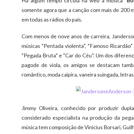
Há algum tempo circula na web a música
“Bo
somente agora que a canção com mais de 200 mil
em todas as rádios do país.
Com menos de nove anos de carreira, Janderson
músicas “Pentada violenta”, “Famoso Ricardão” 
“Pegada Bruta” e “Car do Céu”. Um dos diferenc
pagode de viola, os amigos se destacam tamb
romântico, moda caipira, vaneira suingada, letras
Jimmy Oliveira, conhecido por produzir dup
considerado especialista na produção da pega
música tem composição de Vinicius Borsari, Guil