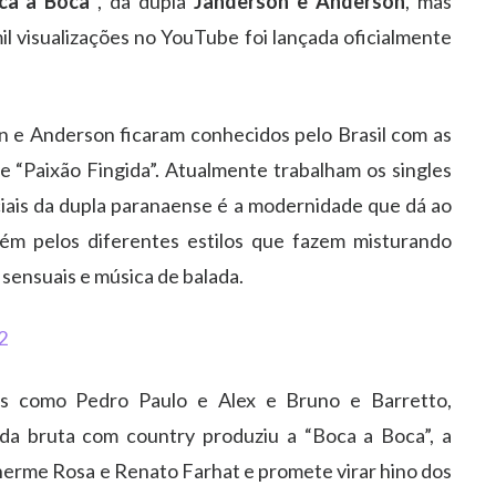
ca a Boca”
, da dupla
Janderson e Anderson
, mas
 visualizações no YouTube foi lançada oficialmente
 e Anderson ficaram conhecidos pelo Brasil com as
e “Paixão Fingida”. Atualmente trabalham os singles
iais da dupla paranaense é a modernidade que dá ao
ém pelos diferentes estilos que fazem misturando
 sensuais e música de balada.
las como Pedro Paulo e Alex e Bruno e Barretto,
da bruta com country produziu a “Boca a Boca”, a
herme Rosa e Renato Farhat e promete virar hino dos