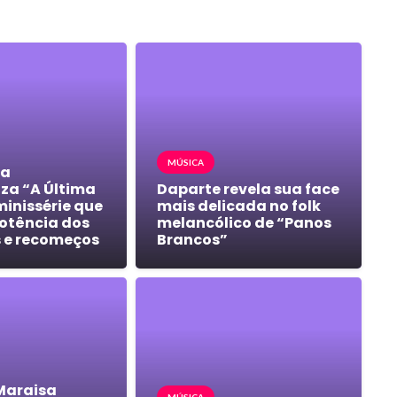
MÚSICA
ra
za “A Última
Daparte revela sua face
minissérie que
mais delicada no folk
potência dos
melancólico de “Panos
 e recomeços
Brancos”
Maraisa