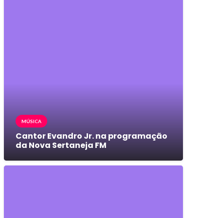
MÚSICA
Cantor Evandro Jr. na programação
da Nova Sertaneja FM