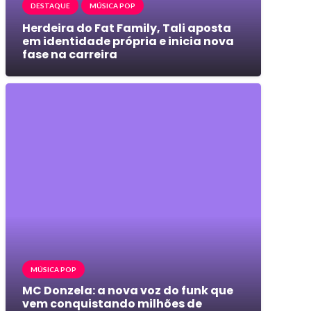
DESTAQUE
MÚSICA POP
Herdeira do Fat Family, Tali aposta
em identidade própria e inicia nova
fase na carreira
MÚSICA POP
MC Donzela: a nova voz do funk que
vem conquistando milhões de