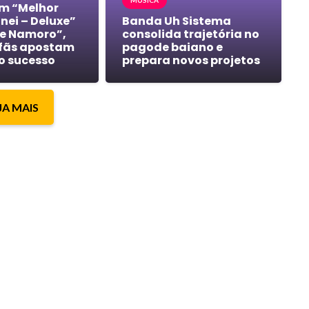
MÚSICA
m “Melhor
nei – Deluxe”
Banda Uh Sistema
e Namoro”,
consolida trajetória no
 fãs apostam
pagode baiano e
o sucesso
prepara novos projetos
JA MAIS