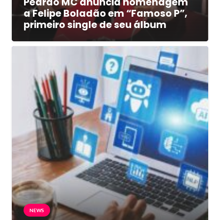
Pedrão MC anuncia homenagem
a Felipe Boladão em “Famoso P”,
primeiro single de seu álbum
NEWS