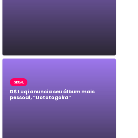
GERAL
D$ Luqi anuncia seu álbum mais
pessoal, “Uototogoka”