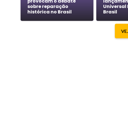
provocam o debate
lançamen
sobre reparação
Universal 
histórica no Brasil
Brasil
VE