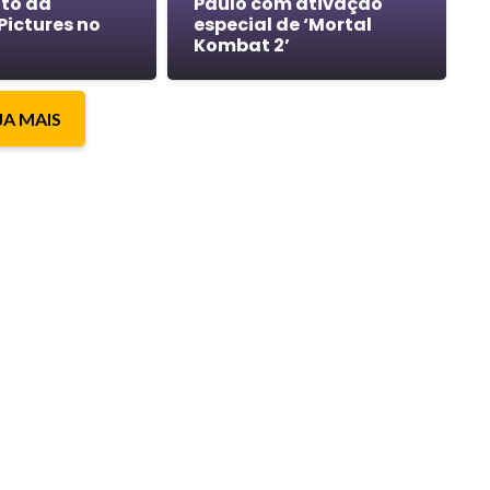
to da
Paulo com ativação
Pictures no
especial de ‘Mortal
Kombat 2’
JA MAIS