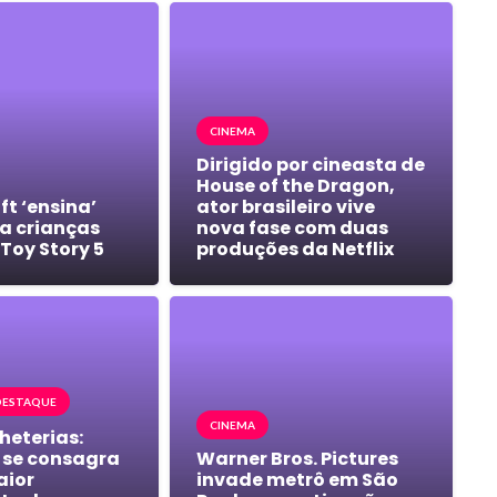
CINEMA
Dirigido por cineasta de
House of the Dragon,
ft ‘ensina’
ator brasileiro vive
ra crianças
nova fase com duas
Toy Story 5
produções da Netflix
DESTAQUE
CINEMA
lheterias:
 se consagra
Warner Bros. Pictures
aior
invade metrô em São