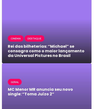
CINEMA
DESTAQUE
Rei das bilheterias: “Michael” se
consagra como o maior lançamento
da Universal Pictures no Brasil
GERAL
MC Menor MR anuncia seu novo
single: “Toma Juízo 2”