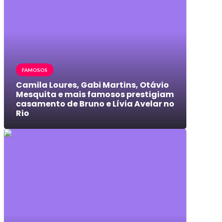
FAMOSOS
Camila Loures, Gabi Martins, Otávio
Mesquita e mais famosos prestigiam
casamento de Bruno e Lívia Avelar no
Rio