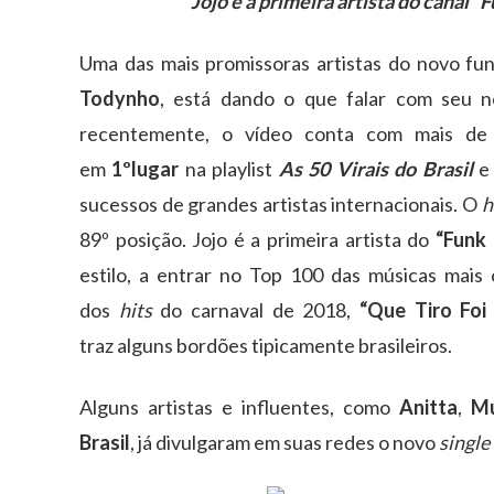
Jojo é a primeira artista do canal “
Uma das mais promissoras artistas do novo fu
Todynho
, está dando o que falar com seu 
recentemente, o vídeo conta com mais d
em
1ºlugar
na playlist
As 50 Virais do Brasil
e
sucessos de grandes artistas internacionais. O
h
89º posição. Jojo é a primeira artista do
“Funk 
estilo, a entrar no Top 100 das músicas mais
dos
hits
do carnaval de 2018,
“Que Tiro Foi 
traz alguns bordões tipicamente brasileiros.
Alguns artistas e influentes, como
Anitta
,
Mu
Brasi
l
, já divulgaram em suas redes o novo
single