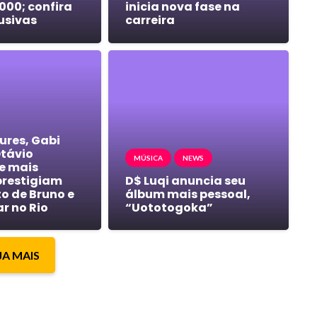
000; confira
inicia nova fase na
usivas
carreira
ures, Gabi
Otávio
MÚSICA
NEWS
e mais
prestigiam
D$ Luqi anuncia seu
 de Bruno e
álbum mais pessoal,
ar no Rio
“Uototogoka”
JA MAIS