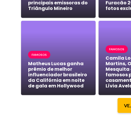
principais emissoras do
Furacão 2
Triângulo Mineiro
fotos excl
FAMOSOS
FAMOSOS
Camila Lo
Matheus Lucas ganha
Martins, 
prêmio de melhor
Mesquita 
influenciador brasileiro
famosos 
da Califórnia em noite
casamento
de gala em Hollywood
Lívia Avel
VE