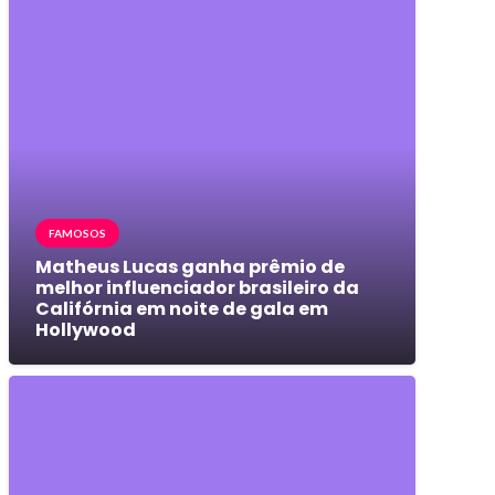
FAMOSOS
Matheus Lucas ganha prêmio de
melhor influenciador brasileiro da
Califórnia em noite de gala em
Hollywood