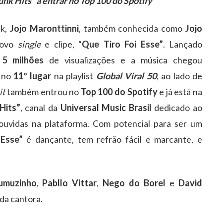
Funk Hits” a entrar no Top 100 do Spotify
nk,
Jojo Maronttinni
, também conhecida como
Jojo
novo
single
e clipe, “
Que Tiro Foi Esse”
. Lançado
e
5 milhões
de visualizações e a música chegou
 no
11º lugar
na playlist
Global
Viral 50
, ao lado de
it
também entrou no
Top 100
do Spotify
e já está na
Hits”
, canal da
Universal Music Brasil
dedicado ao
 ouvidas na plataforma. Com potencial para ser um
Esse”
é dançante, tem refrão fácil e marcante, e
muzinho
,
Pabllo
Vittar
,
Nego do Borel
e
David
da cantora.