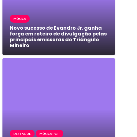
MÚSICA
Novo sucesso de Evandro Jr. ganha
força em roteiro de divulgação pelas
principais emissoras do Triângulo
Mineiro
DESTAQUE
MÚSICA POP