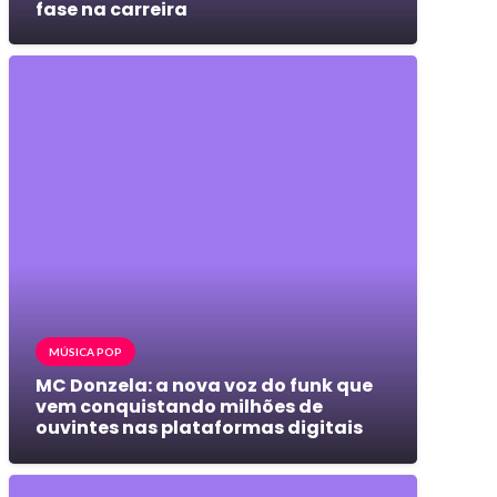
fase na carreira
MÚSICA POP
MC Donzela: a nova voz do funk que
vem conquistando milhões de
ouvintes nas plataformas digitais