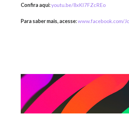
Confira aqui:
youtu.be/8xKI7FZcREo
Para saber mais, acesse:
www.facebook.com/Jo