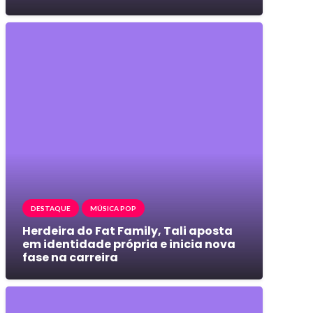
DESTAQUE
MÚSICA POP
Herdeira do Fat Family, Tali aposta
em identidade própria e inicia nova
fase na carreira