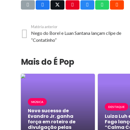
Matéria anterior
Nego do Borel e Luan Santana lançam clipe de
“Contatinho”
Mais do É Pop
MÚSICA
DESTAQUE
Novo sucesso de
Evandro Jr. ganha
Luiza Luh 
força em roteiro de
Fogo lanç
divulgação pelas
“Calma C