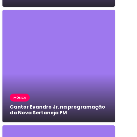
MÚSICA
Cantor Evandro Jr. na programação
da Nova Sertaneja FM