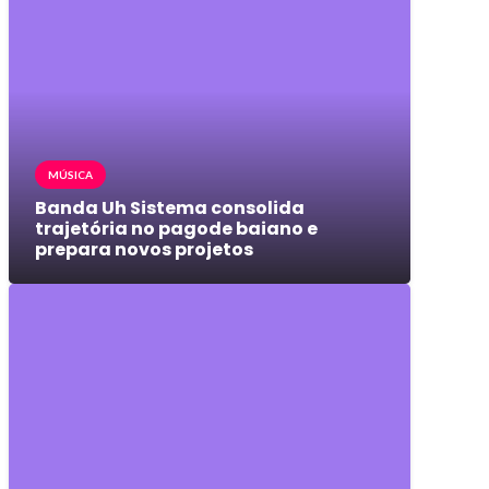
MÚSICA
Banda Uh Sistema consolida
trajetória no pagode baiano e
prepara novos projetos