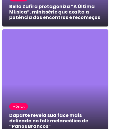
Bella Zafira protagoniza “A Última
Música”, minissérie que exalta a
potência dos encontros e recomeços
MÚSICA
Daparte revela sua face mais
delicada no folk melancólico de
“Panos Brancos”