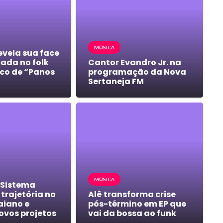
MÚSICA
evela sua face
cada no folk
Cantor Evandro Jr. na
co de “Panos
programação da Nova
Sertaneja FM
MÚSICA
 Sistema
trajetória no
Alê transforma crise
aiano e
pós-término em EP que
ovos projetos
vai da bossa ao funk