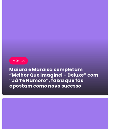
MÚSICA
Maiara e Maraisa completam
“Melhor Que Imaginei – Deluxe” com
“Já Te Namoro”, faixa que fãs
apostam como novo sucesso