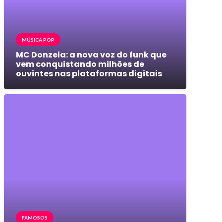
MÚSICA POP
MC Donzela: a nova voz do funk que
vem conquistando milhões de
ouvintes nas plataformas digitais
FAMOSOS