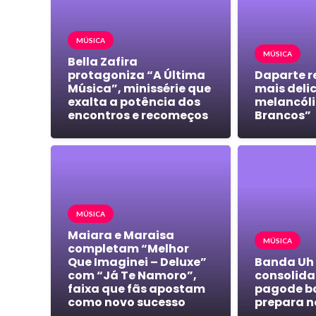
MÚSICA
MÚSICA
Bella Zafira
protagoniza “A Última
Daparte r
Música”, minissérie que
mais deli
exalta a potência dos
melancóli
encontros e recomeços
Brancos”
MÚSICA
Maiara e Maraisa
MÚSICA
completam “Melhor
Que Imaginei – Deluxe”
Banda Uh
com “Já Te Namoro”,
consolida 
faixa que fãs apostam
pagode b
como novo sucesso
prepara n