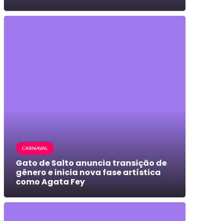
CARNAVAL
Gato de Salto anuncia transição de
gênero e inicia nova fase artística
como Agata Fey