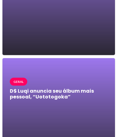
GERAL
D$ Luqi anuncia seu álbum mais
pessoal, “Uototogoka”