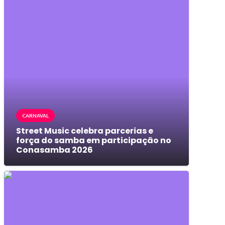
CARNAVAL
Street Music celebra parcerias e
força do samba em participação no
Conasamba 2026