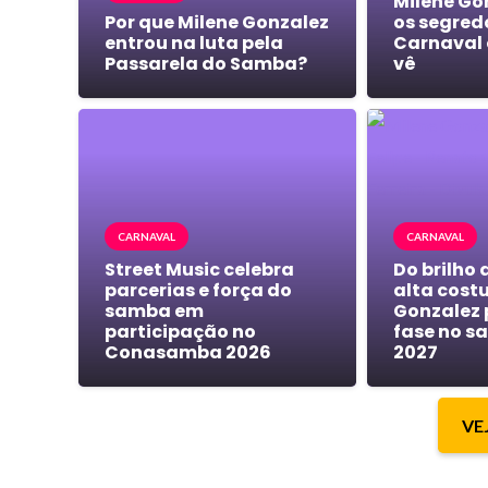
Milene Go
Por que Milene Gonzalez
os segred
entrou na luta pela
Carnaval
Passarela do Samba?
vê
CARNAVAL
CARNAVAL
Street Music celebra
Do brilho
parcerias e força do
alta costu
samba em
Gonzalez 
participação no
fase no s
Conasamba 2026
2027
VE