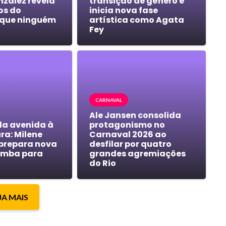
nzalez revela
transição de gênero e
os do
inicia nova fase
 que ninguém
artística como Agata
Fey
CARNAVAL
Ale Jansen consolida
 da avenida à
protagonismo no
ra: Milene
Carnaval 2026 ao
prepara nova
desfilar por quatro
amba para
grandes agremiações
do Rio
JA MAIS