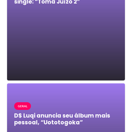
single: “Toma Juízo 2”
GERAL
D$ Luqi anuncia seu álbum mais
pessoal, “Uototogoka”