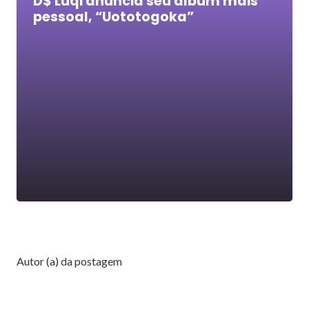
D$ Luqi anuncia seu álbum mais
pessoal, “Uototogoka”
Autor (a) da postagem