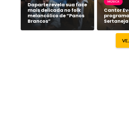
MÚSICA
Daparte revela sua face
mais delicada no folk
Cantor Ev
melancólico de “Panos
programa
Brancos”
Sertaneja
VE