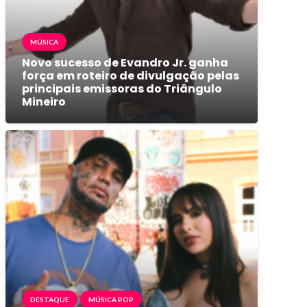
MÚSICA
Novo sucesso de Evandro Jr. ganha
força em roteiro de divulgação pelas
principais emissoras do Triângulo
Mineiro
DESTAQUE
MÚSICA POP