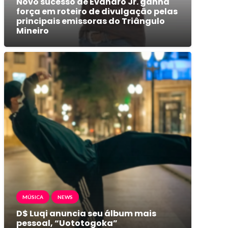
Novo sucesso de Evandro Jr. ganha
força em roteiro de divulgação pelas
principais emissoras do Triângulo
Mineiro
MÚSICA
NEWS
D$ Luqi anuncia seu álbum mais
pessoal, “Uototogoka”