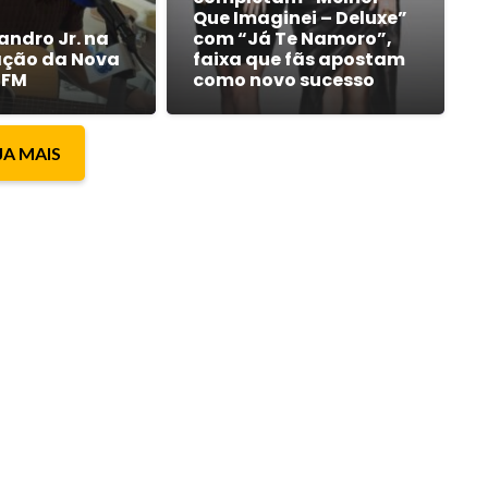
Que Imaginei – Deluxe”
andro Jr. na
com “Já Te Namoro”,
ção da Nova
faixa que fãs apostam
 FM
como novo sucesso
JA MAIS