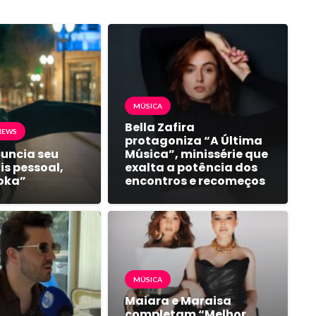
MÚSICA
Bella Zafira
NEWS
protagoniza “A Última
nuncia seu
Música”, minissérie que
s pessoal,
exalta a potência dos
oka”
encontros e recomeços
MÚSICA
Maiara e Maraisa
completam “Melhor