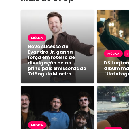
MÚSICA
Novo sucesso de
Evandro Jr. ganha
MÚSICA
força em roteiro de
divulgação pelas
D$ Luqi a
principais emissoras do
álbum mai
Triângulo Mineiro
“Uototog
MÚSICA