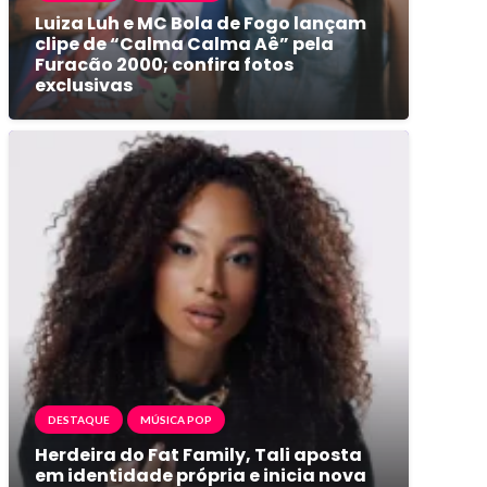
Luiza Luh e MC Bola de Fogo lançam
clipe de “Calma Calma Aê” pela
Furacão 2000; confira fotos
exclusivas
DESTAQUE
MÚSICA POP
Herdeira do Fat Family, Tali aposta
em identidade própria e inicia nova