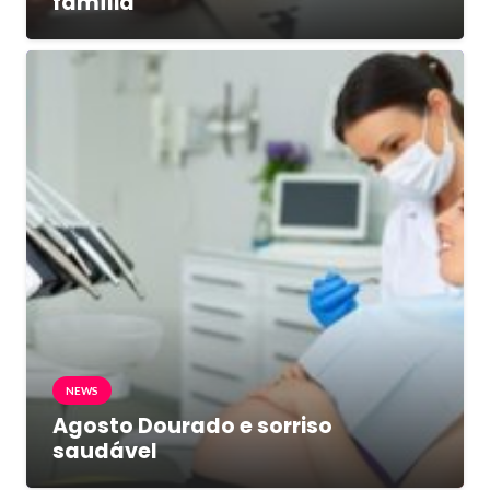
família
NEWS
Agosto Dourado e sorriso
saudável