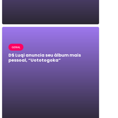
GERAL
D$ Luqi anuncia seu álbum mais
pessoal, “Uototogoka”