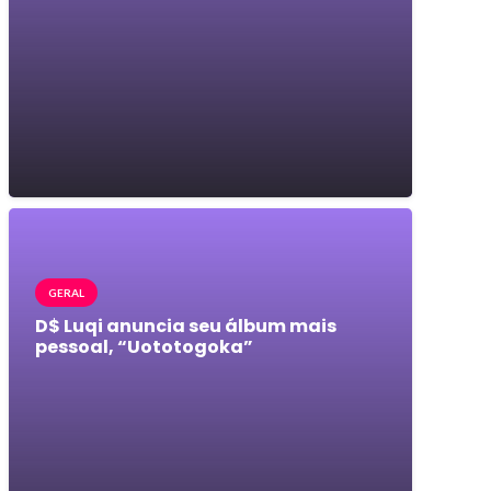
GERAL
D$ Luqi anuncia seu álbum mais
pessoal, “Uototogoka”