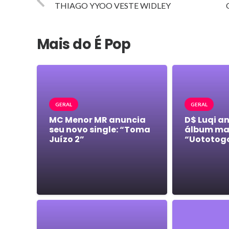
THIAGO YYOO VESTE WIDLEY
Mais do É Pop
GERAL
GERAL
MC Menor MR anuncia
D$ Luqi a
seu novo single: “Toma
álbum mai
Juízo 2”
“Uototog