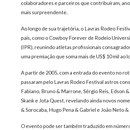
colaboradores e parceiros que contribuíram, ano
mais surpreendente.
Ao longo de sua trajetória, o Lavras Rodeo Festi
país, como o Cowboy Forever de Rodeio Universit
(IPR), reunindo atletas profissionais consagrados
uma premiação que soma mais de US$ 10 mil ao l
A partir de 2005, com a entrada do evento no rote
passaram pelo Lavras Rodeo Festival astros con
Fabiano, Bruno & Marrone, Sérgio Reis, Edson & 
Skank e Jota Quest, revelando ainda novos nom
& Sorocaba, Hugo Pena & Gabriel e João Neto & 
O evento pode ser também traduzido em número