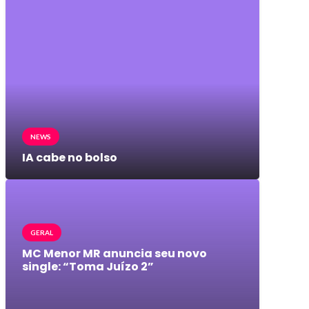
NEWS
IA cabe no bolso
GERAL
MC Menor MR anuncia seu novo
single: “Toma Juízo 2”