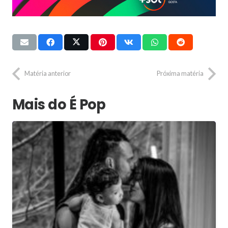
Matéria anterior
Próxima matéria
Mais do É Pop