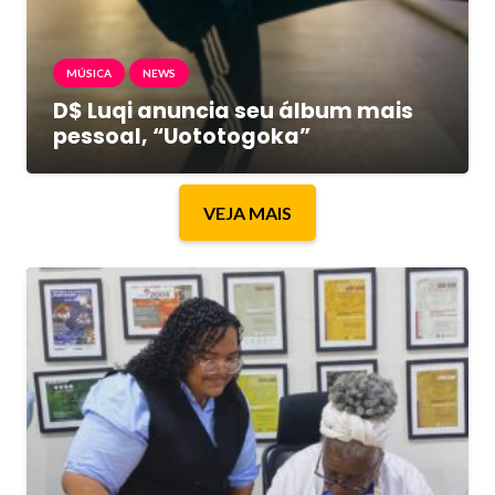
MÚSICA
NEWS
D$ Luqi anuncia seu álbum mais
pessoal, “Uototogoka”
VEJA MAIS