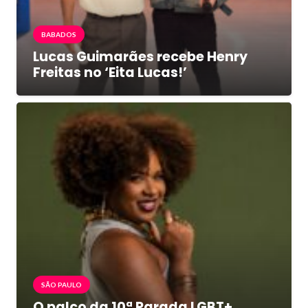
BABADOS
Lucas Guimarães recebe Henry
Freitas no ‘Eita Lucas!’
SÃO PAULO
O palco da 10ª Parada LGBT+