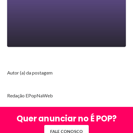
Autor (a) da postagem
Redação EPopNaWeb
Quer anunciar no É POP?
FALE CONOSCO