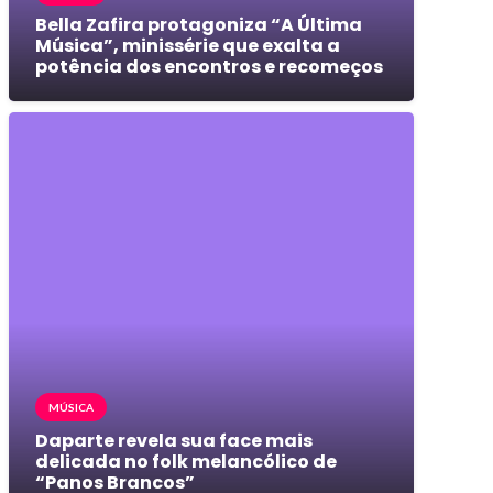
Bella Zafira protagoniza “A Última
Música”, minissérie que exalta a
potência dos encontros e recomeços
MÚSICA
Daparte revela sua face mais
delicada no folk melancólico de
“Panos Brancos”