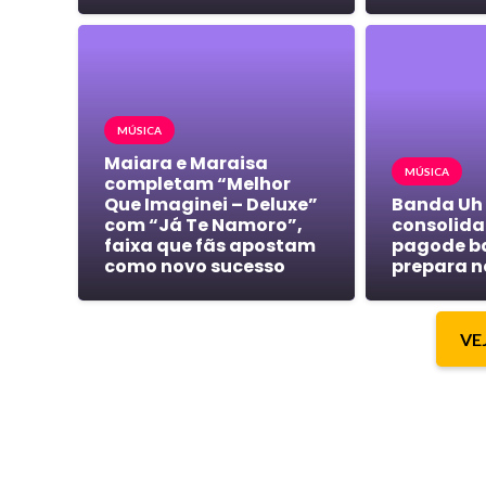
MÚSICA
Maiara e Maraisa
MÚSICA
completam “Melhor
Que Imaginei – Deluxe”
Banda Uh
com “Já Te Namoro”,
consolida 
faixa que fãs apostam
pagode b
como novo sucesso
prepara n
VE