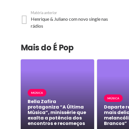
Matéria anterior
Henrique & Juliano com novo single nas
rádios
Mais do É Pop
MÚSICA
MÚSICA
Bella Zafira
protagoniza “A Última
Daparte r
Música”, minissérie que
mais deli
exalta a potência dos
melancóli
encontros e recomeços
Brancos”