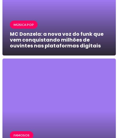
MÚSICA POP
MC Donzela: a nova voz do funk que
vem conquistando milhões de
ouvintes nas plataformas digitais
FAMOSOS