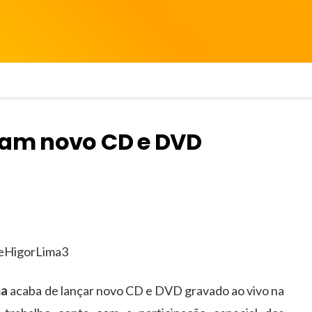
çam novo CD e DVD
ma
acaba de lançar novo CD e DVD gravado ao vivo na