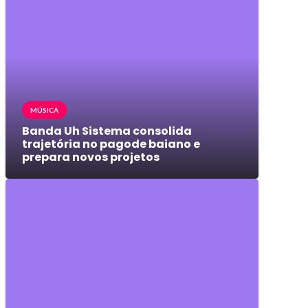
MÚSICA
Banda Uh Sistema consolida
trajetória no pagode baiano e
prepara novos projetos