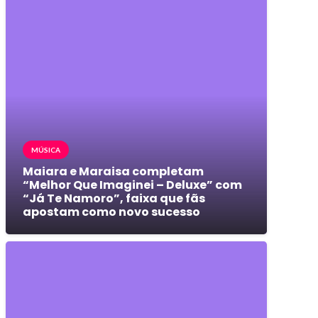
MÚSICA
Maiara e Maraisa completam
“Melhor Que Imaginei – Deluxe” com
“Já Te Namoro”, faixa que fãs
apostam como novo sucesso