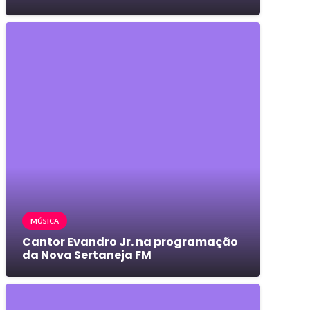
MÚSICA
Cantor Evandro Jr. na programação
da Nova Sertaneja FM