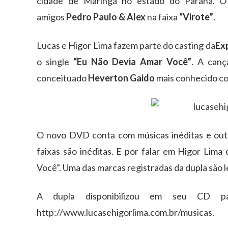
cidade de Maringá no estado do Paraná. O 
amigos
Pedro Paulo & Alex
na faixa
“Virote”
.
Lucas e Higor Lima fazem parte do casting da
Ex
o single
“Eu Não Devia Amar Você”
. A canç
conceituado
Heverton Gaido
mais conhecido c
O novo DVD conta com músicas inéditas e outr
faixas são inéditas. E por falar em Higor Lima
Você”. Uma das marcas registradas da dupla são 
A dupla disponibilizou em seu CD p
http://www.lucasehigorlima.com.br/musicas.