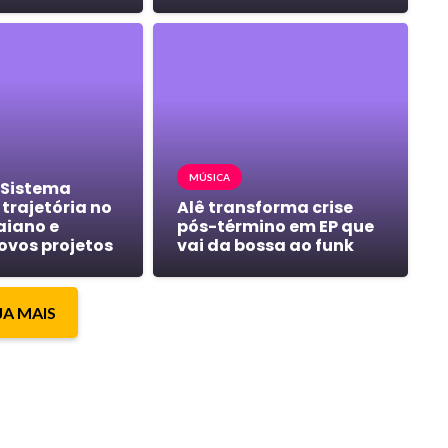
MÚSICA
 Sistema
trajetória no
Alê transforma crise
aiano e
pós-término em EP que
ovos projetos
vai da bossa ao funk
JA MAIS