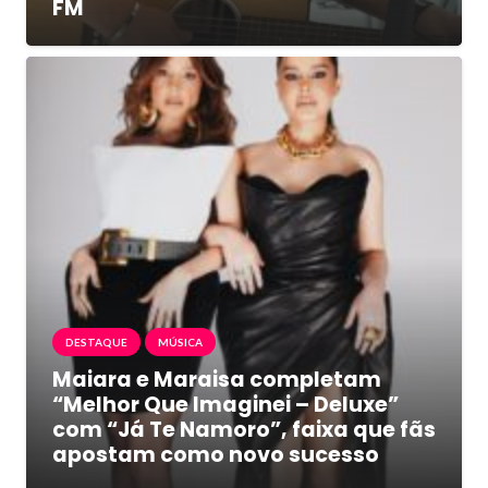
FM
DESTAQUE
MÚSICA
Maiara e Maraisa completam
“Melhor Que Imaginei – Deluxe”
com “Já Te Namoro”, faixa que fãs
apostam como novo sucesso