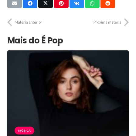
Matéria anterior
Próxima matéria
Mais do É Pop
MÚSICA