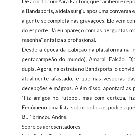
De acordo com Yara Fantoni, que também é repó
e Bandsports, a ideia surgiu após uma conversa e
a gente se completa nas gravações. Ele vem com
do esporte. Já eu apareço com as perguntas mai
resenha” enfatiza a profissional.
Desde a época da exibição na plataforma na i
pentacampeão do mundo), Amaral, Falcão, Djal
dupla. Agora, na estreia no Bandsports, o convi
atualmente afastado, e que nas vésperas das
decepções e mágoas. Além disso, apontará as pr
“Fiz amigos no futebol, mas com certeza, fi
Fenômeno uma lista sobre todos os podres que 
lá…” brincou André.
Sobre os apresentadores