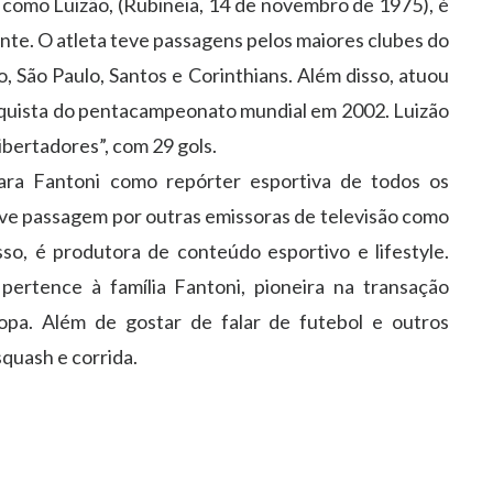
como Luizão, (Rubineia, 14 de novembro de 1975), é
te. O atleta teve passagens pelos maiores clubes do
, São Paulo, Santos e Corinthians. Além disso, atuou
onquista do pentacampeonato mundial em 2002. Luizão
ibertadores”, com 29 gols.
Yara Fantoni como repórter esportiva de todos os
eve passagem por outras emissoras de televisão como
o, é produtora de conteúdo esportivo e lifestyle.
pertence à família Fantoni, pioneira na transação
ropa. Além de gostar de falar de futebol e outros
squash e corrida.