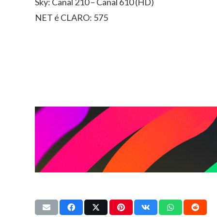
Sky: Canal 210 – Canal 610 (HD)
NET é CLARO: 575