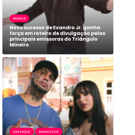
MÚSICA
Novo sucesso de Evandro Jr. ganha
força em roteiro de divulgação pelas
principais emissoras do Triângulo
Mineiro
DESTAQUE
MÚSICA POP