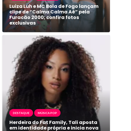
Luiza Luh e MC Bola de Fogo lançam
clipe de “Calma Calma Aê” pela
Furacão 2000; confira fotos
exclusivas
DESTAQUE
MÚSICA POP
Herdeira do Fat Family, Tali aposta
em identidade própria e inicia nova