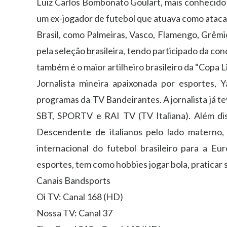
Luiz Carlos Bombonato Goulart, mais conhecido 
um ex-jogador de futebol que atuava como atacan
Brasil, como Palmeiras, Vasco, Flamengo, Grêmio
pela seleção brasileira, tendo participado da c
também é o maior artilheiro brasileiro da “Copa L
Jornalista mineira apaixonada por esportes, 
programas da TV Bandeirantes. A jornalista já t
SBT, SPORTV e RAI TV (TV Italiana). Além diss
Descendente de italianos pelo lado materno, 
internacional do futebol brasileiro para a Eu
esportes, tem como hobbies jogar bola, praticar 
Canais Bandsports
Oi TV: Canal 168 (HD)
Nossa TV: Canal 37