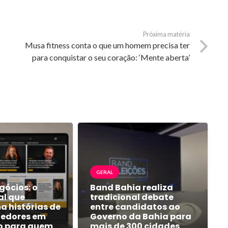
Próxima matéria
Musa fitness conta o que um homem precisa ter
para conquistar o seu coração: ‘Mente aberta’
GERAL
gócios: o
Band Bahia realiza
al que
tradicional debate
a histórias de
entre candidatos ao
edores em
Governo da Bahia para
o para quem
mais de 300 cidades