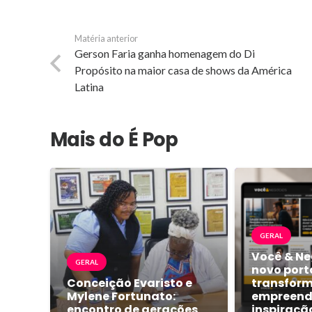
Matéria anterior
Gerson Faria ganha homenagem do Di
Propósito na maior casa de shows da América
Latina
Mais do É Pop
GERAL
Você & Ne
GERAL
novo port
Conceição Evaristo e
transform
Mylene Fortunato:
empreend
encontro de gerações
inspiraçã