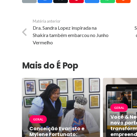
Matéria anterior
Dra. Sandra Lopez inspirada na
S
Shakira também embarcou no Junho
Vermelho
Mais do É Pop
GERAL
Você & Ne
GERAL
novo port
Conceição Evaristo e
transform
Mylene Fortunato:
empreend