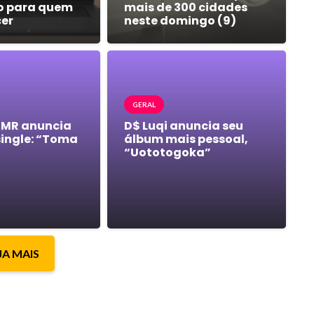
o para quem
mais de 300 cidades
cer
neste domingo (9)
GERAL
 MR anuncia
D$ Luqi anuncia seu
single: “Toma
álbum mais pessoal,
“Uototogoka”
JA MAIS