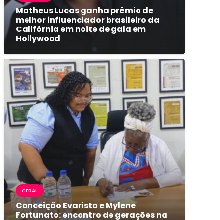
Matheus Lucas ganha prêmio de
melhor influenciador brasileiro da
Califórnia em noite de gala em
Hollywood
GERAL
Conceição Evaristo e Mylene
Fortunato: encontro de gerações na