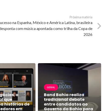
Próxima matéria
ucesso na Espanha, México e América Latina, brasileira
desponta com música apontada como trilha da Copa de
2026
GERAL
gócios: o
Band Bahia realiza
al que
tradicional debate
a histórias de
entre candidatos ao
edores em
Governo da Bahia para