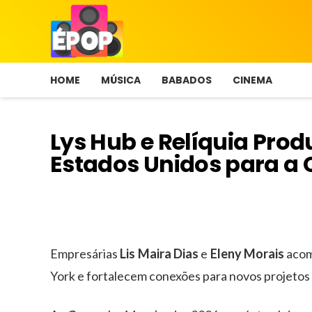
HOME
MÚSICA
BABADOS
CINEMA
Lys Hub e Relíquia Pr
Estados Unidos para a
Empresárias
Lis Maira Dias
e
Eleny Morais
acom
York e fortalecem conexões para novos projetos 