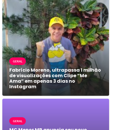
GERAL
Fabrício Moreno, ultrapassa 1 milhão
de visualizações com Clipe “Me
Ama” em apenas 3 dias no
Instagram
GERAL
MC Menor MR anuncia seu novo