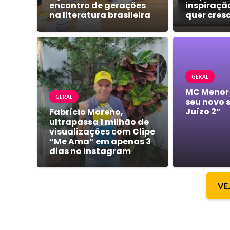
encontro de gerações
inspiraçã
na literatura brasileira
quer cres
GERAL
MC Menor
GERAL
seu novo 
Juízo 2”
Fabrício Moreno,
ultrapassa 1 milhão de
visualizações com Clipe
“Me Ama” em apenas 3
dias no Instagram
VE