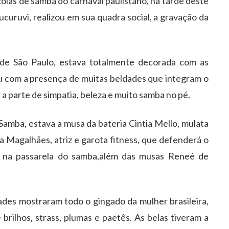
colas de samba do carnaval paulistano, na tarde deste
uruvi, realizou em sua quadra social, a gravação da
 de São Paulo, estava totalmente decorada com as
 com a presença de muitas beldades que integram o
 parte de simpatia, beleza e muito samba no pé.
amba, estava a musa da bateria Cintia Mello, mulata
Magalhães, atriz e garota fitness, que defenderá o
i na passarela do samba,além das musas Reneé de
des mostraram todo o gingado da mulher brasileira,
brilhos, strass, plumas e paetês. As belas tiveram a