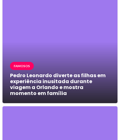
FAMOSOS
Pedro Leonardo diverte as filhas em
experiência inusitada durante
viagem a Orlando e mostra
momento em família