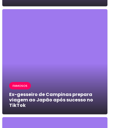
FAMOSOS
Ex-gesseiro de Campinas prepara
viagem ao Japão após sucesso no
TikTok