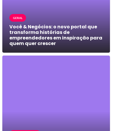
GERAL
Você & Negócios: o novo portal que
transforma histórias de
empreendedores em inspiração para
quem quer crescer