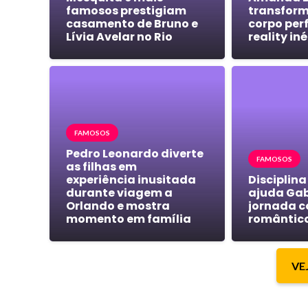
famosos prestigiam
transform
casamento de Bruno e
corpo per
Lívia Avelar no Rio
reality in
FAMOSOS
Pedro Leonardo diverte
FAMOSOS
as filhas em
experiência inusitada
Disciplina
durante viagem a
ajuda Gab
Orlando e mostra
jornada c
momento em família
romântic
VE