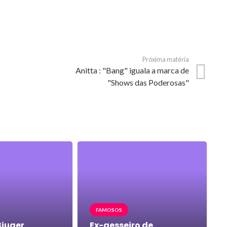
Próxima matéria
m
Anitta : "Bang" iguala a marca de
"Shows das Poderosas"
FAMOSOS
iuger
Ex-gesseiro de