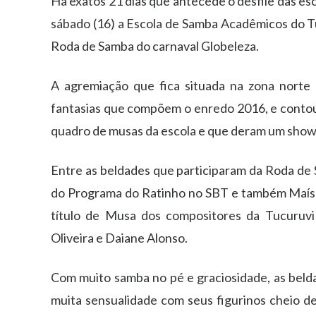
Há exatos 21 dias que antecede o desfile das es
sábado (16) a Escola de Samba Acadêmicos do Tuc
Roda de Samba do carnaval Globeleza.
A agremiação que fica situada na zona norte
fantasias que compõem o enredo 2016, e contou
quadro de musas da escola e que deram um show a
Entre as beldades que participaram da Roda de S
do Programa do Ratinho no SBT e também Maísa 
título de Musa dos compositores da Tucuruv
Oliveira e Daiane Alonso.
Com muito samba no pé e graciosidade, as belda
muita sensualidade com seus figurinos cheio de 