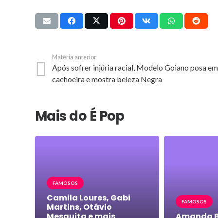
Matéria anterior
Após sofrer injúria racial, Modelo Goiano posa e
cachoeira e mostra beleza Negra
Mais do É Pop
FAMOSOS
Camila Loures, Gabi
FAMOSOS
Martins, Otávio
Mesquita e mais
Amanda B