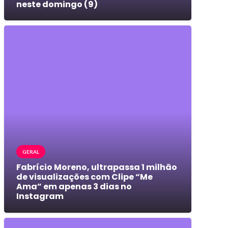
neste domingo (9)
GERAL
Fabrício Moreno, ultrapassa 1 milhão
de visualizações com Clipe “Me
Ama” em apenas 3 dias no
Instagram