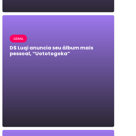
GERAL
D$ Luqi anuncia seu álbum mais
pessoal, “Uototogoka”