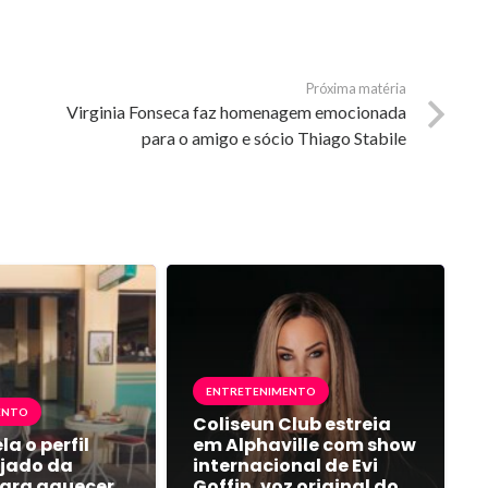
Próxima matéria
Virginia Fonseca faz homenagem emocionada
para o amigo e sócio Thiago Stabile
ENTRETENIMENTO
ENTO
Coliseun Club estreia
la o perfil
em Alphaville com show
jado da
internacional de Evi
ara aquecer
Goffin, voz original do