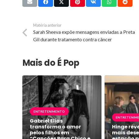
Matéria anterior
Sarah Sheeva expõe mensagens enviadas a Preta
Gil durante tratamento contra câncer
Mais do É Pop
ENTRETENIMENTO
ENTRETENIM
Gabriel Elias
transforma o amor
Hinge reve
pelos filhos em
mais dese
“Canções Para Chico e
estação p