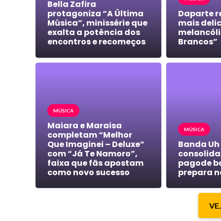
Bella Zafira
protagoniza “A Última
Daparte r
Música”, minissérie que
mais deli
exalta a potência dos
melancóli
encontros e recomeços
Brancos”
MÚSICA
Maiara e Maraisa
MÚSICA
completam “Melhor
Que Imaginei – Deluxe”
Banda Uh
com “Já Te Namoro”,
consolida 
faixa que fãs apostam
pagode b
como novo sucesso
prepara n
VE