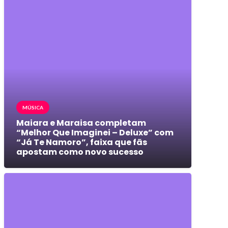
MÚSICA
Maiara e Maraisa completam
“Melhor Que Imaginei – Deluxe” com
“Já Te Namoro”, faixa que fãs
apostam como novo sucesso