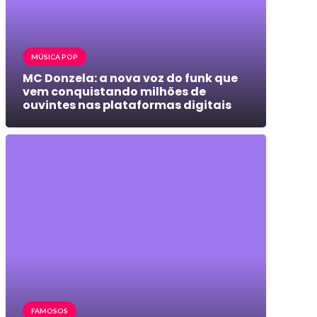
MÚSICA POP
MC Donzela: a nova voz do funk que
vem conquistando milhões de
ouvintes nas plataformas digitais
FAMOSOS