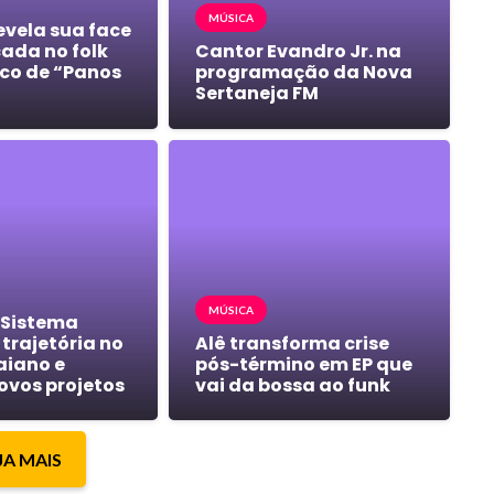
MÚSICA
evela sua face
cada no folk
Cantor Evandro Jr. na
co de “Panos
programação da Nova
Sertaneja FM
MÚSICA
 Sistema
trajetória no
Alê transforma crise
aiano e
pós-término em EP que
ovos projetos
vai da bossa ao funk
JA MAIS