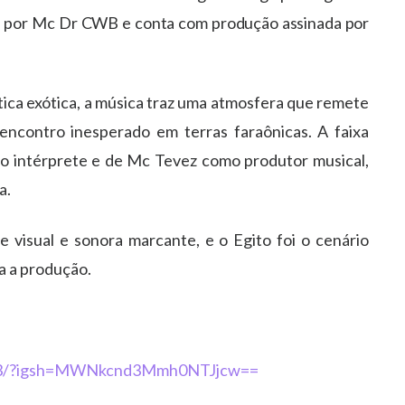
ado por Mc Dr CWB e conta com produção assinada por
ca exótica, a música traz uma atmosfera que remete
encontro inesperado em terras faraônicas. A faixa
o intérprete e de Mc Tevez como produtor musical,
a.
de visual e sonora marcante, e o Egito foi o cenário
a a produção.
uO3/?igsh=MWNkcnd3Mmh0NTJjcw==