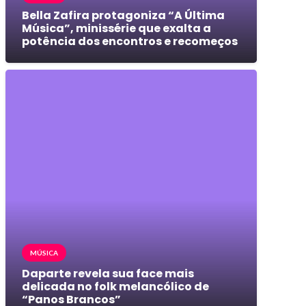
Bella Zafira protagoniza “A Última
Música”, minissérie que exalta a
potência dos encontros e recomeços
MÚSICA
Daparte revela sua face mais
delicada no folk melancólico de
“Panos Brancos”