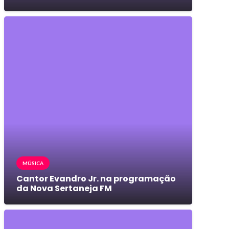
MÚSICA
Cantor Evandro Jr. na programação
da Nova Sertaneja FM