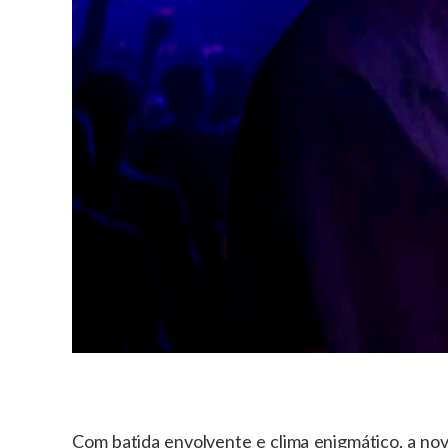
Com batida envolvente e clima enigmático, a nov