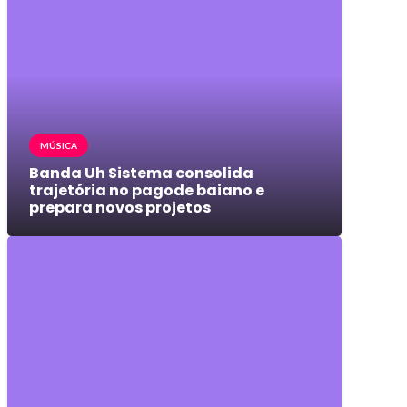
MÚSICA
Banda Uh Sistema consolida
trajetória no pagode baiano e
prepara novos projetos