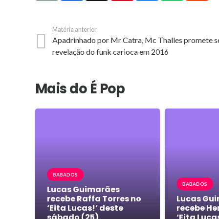
Matéria anterior
Apadrinhado por Mr Catra, Mc Thalles promete s
revelação do funk carioca em 2016
Mais do É Pop
BABADOS
BABADOS
Lucas Guimarães
recebe Raffa Torres no
Lucas Gu
‘Eita Lucas!’ deste
recebe Hen
sábado (25)
‘Eita Luca