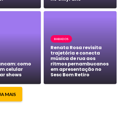
BABADOS
Renata Rosa revisita
trajetória e conecta
música de rua aos
fancam: como
ritmos pernambucanos
um celular
em apresentação no
ar shows
Sesc Bom Retiro
JA MAIS