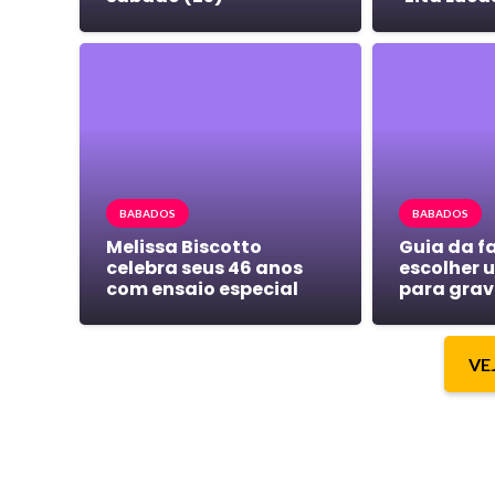
BABADOS
BABADOS
Melissa Biscotto
Guia da 
celebra seus 46 anos
escolher 
com ensaio especial
para grav
VE