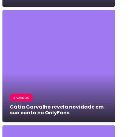
BABADOS
Cátia Carvalho revela novidade em
sua conta no OnlyFans