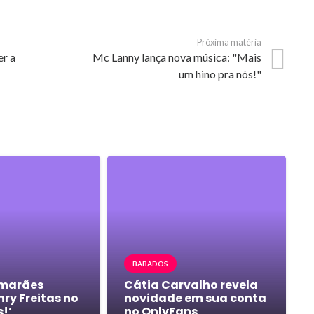
Próxima matéria
er a
Mc Lanny lança nova música: "Mais
um hino pra nós!"
BABADOS
imarães
Cátia Carvalho revela
ry Freitas no
novidade em sua conta
s!’
no OnlyFans