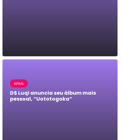
GERAL
D$ Luqi anuncia seu álbum mais
pessoal, “Uototogoka”