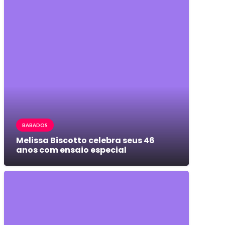
BABADOS
Melissa Biscotto celebra seus 46
anos com ensaio especial