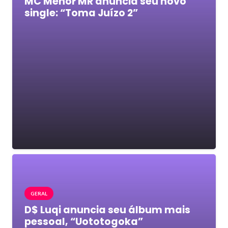
MC Menor MR anuncia seu novo
single: “Toma Juízo 2”
GERAL
D$ Luqi anuncia seu álbum mais
pessoal, “Uototogoka”