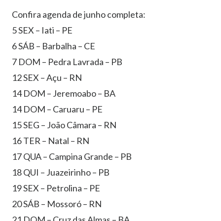
Confira agenda de junho completa:
5 SEX – Iati – PE
6 SÁB – Barbalha – CE
7 DOM – Pedra Lavrada – PB
12 SEX – Açu – RN
14 DOM – Jeremoabo – BA
14 DOM – Caruaru – PE
15 SEG – João Câmara – RN
16 TER – Natal – RN
17 QUA – Campina Grande – PB
18 QUI – Juazeirinho – PB
19 SEX – Petrolina – PE
20 SÁB – Mossoró – RN
21 DOM – Cruz das Almas – BA