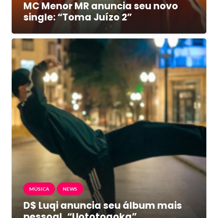
MC Menor MR anuncia seu novo
single: “Toma Juízo 2”
MÚSICA
NEWS
D$ Luqi anuncia seu álbum mais
pessoal, “Uototogoka”