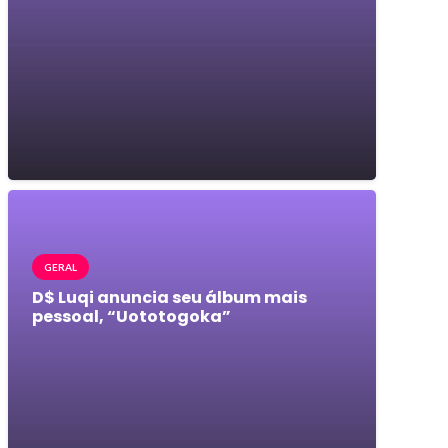
GERAL
D$ Luqi anuncia seu álbum mais
pessoal, “Uototogoka”