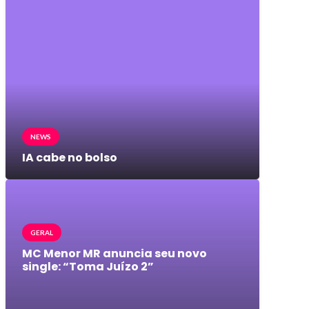
NEWS
IA cabe no bolso
GERAL
MC Menor MR anuncia seu novo
single: “Toma Juízo 2”