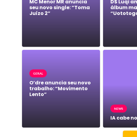
MC Menor MR anuncia
D$ Luqi a
seu novo single: “Toma
álbum mai
Juízo 2”
“Uototog
GERAL
O’dre anuncia seu novo
trabalho: “Movimento
Lento”
NEWS
IA cabe no