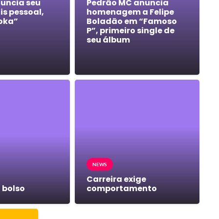
nuncia seu
Pedrão MC anuncia
s pessoal,
homenagem a Felipe
oka”
Boladão em “Famoso
P”, primeiro single de
seu álbum
NEWS
Carreira exige
 bolso
comportamento