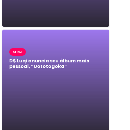
GERAL
D$ Luqi anuncia seu álbum mais
pessoal, “Uototogoka”