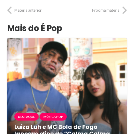
Matéria anterior
Próxima matéria
Mais do É Pop
DESTAQUE
MÚSICA POP
Luiza Luh e MC Bola de Fogo
lançam clipe de “Calma Calma