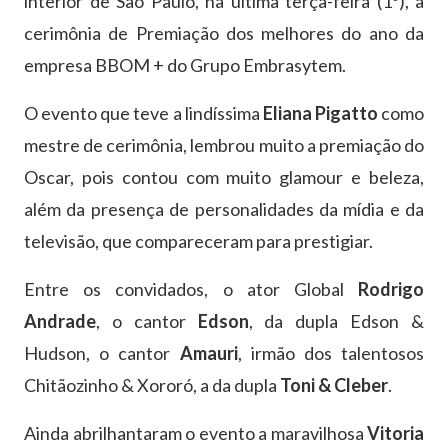
interior de São Paulo, na última terça-feira (1º), a
cerimônia de Premiação dos melhores do ano da
empresa BBOM + do Grupo Embrasytem.
O evento que teve a lindíssima
Eliana Pigatto
como
mestre de cerimônia, lembrou muito a premiação do
Oscar, pois contou com muito glamour e beleza,
além da presença de personalidades da mídia e da
televisão, que compareceram para prestigiar.
Entre os convidados, o ator Global
Rodrigo
Andrade
, o cantor
Edson
, da dupla Edson &
Hudson, o cantor
Amauri
, irmão dos talentosos
Chitãozinho & Xororó, a da dupla
Toni & Cleber
.
Ainda abrilhantaram o evento a maravilhosa
Vitoria