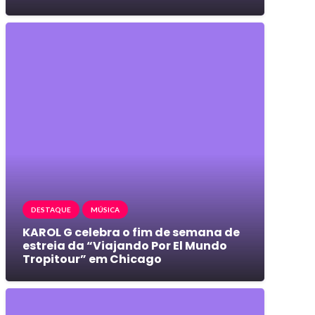
DESTAQUE
MÚSICA
KAROL G celebra o fim de semana de
estreia da “Viajando Por El Mundo
Tropitour” em Chicago