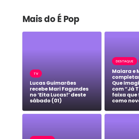
Mais do É Pop
DESTAQUE
Maiara e 
TV
completa
Lucas Guimarães
Que Imagi
recebe Mari Fagundes
com “Já T
no ‘Eita Lucas!’ deste
faixa que
sábado (01)
como nov