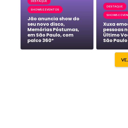
DESTAQUE
DESTAQUE
SHOWS E EVENTOS
SHOWS E EVE
Jão anuncia show do
seu novo disco,
Xuxa emoc
Memórias Póstumas,
pessoas n
em São Paulo, com
Último Vo
palco 360º
São Paulo
VE