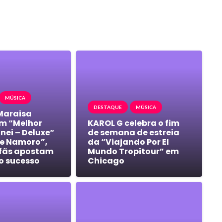
MÚSICA
DESTAQUE
MÚSICA
Maraisa
m “Melhor
KAROL G celebra o fim
nei – Deluxe”
de semana de estreia
e Namoro”,
da “Viajando Por El
 fãs apostam
Mundo Tropitour” em
o sucesso
Chicago