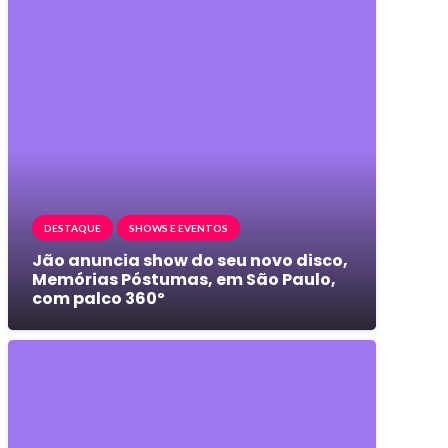
DESTAQUE
SHOWS E EVENTOS
Jão anuncia show do seu novo disco,
Memórias Póstumas, em São Paulo,
com palco 360º