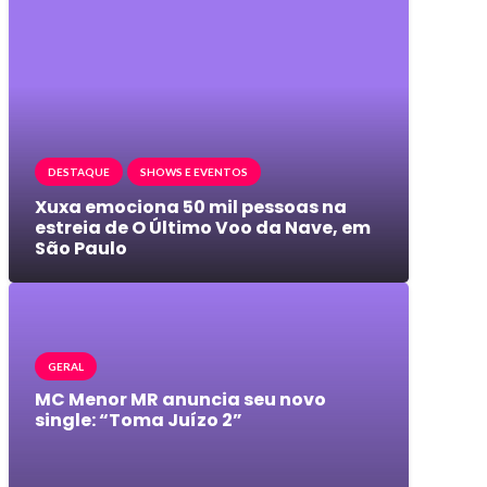
DESTAQUE
SHOWS E EVENTOS
Xuxa emociona 50 mil pessoas na
estreia de O Último Voo da Nave, em
São Paulo
GERAL
MC Menor MR anuncia seu novo
single: “Toma Juízo 2”