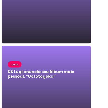
GERAL
D$ Luqi anuncia seu álbum mais
pessoal, “Uototogoka”