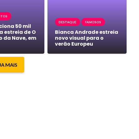
NTOS
DESTAQUE
FAMOSOS
iona 50 mil
a estreia de O
Bianca Andrade estreia
o da Nave, em
novo visual para o
verão Europeu
JA MAIS