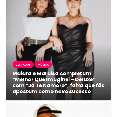
DESTAQUE
MÚSICA
Maiara e Maraisa completam
“Melhor Que Imaginei – Deluxe”
com “Já Te Namoro”, faixa que fãs
apostam como novo sucesso