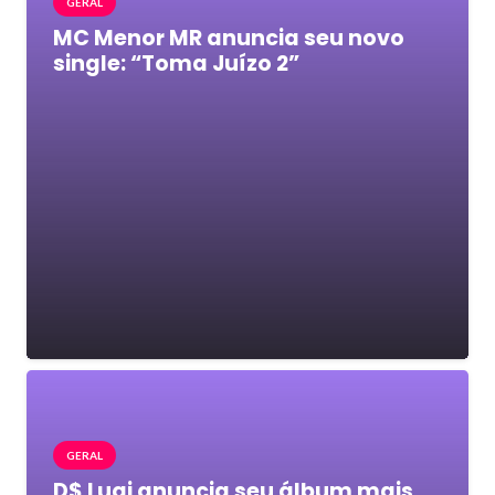
GERAL
MC Menor MR anuncia seu novo
single: “Toma Juízo 2”
GERAL
D$ Luqi anuncia seu álbum mais