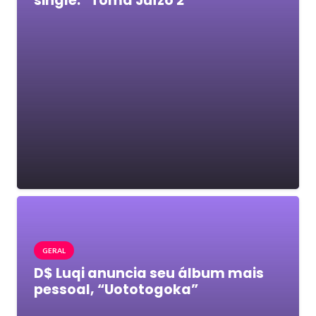
single: “Toma Juízo 2”
GERAL
D$ Luqi anuncia seu álbum mais
pessoal, “Uototogoka”