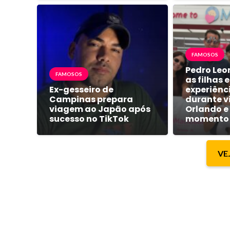
FAMOSOS
Pedro Leo
FAMOSOS
as filhas 
Ex-gesseiro de
experiênc
Campinas prepara
durante v
viagem ao Japão após
Orlando e
sucesso no TikTok
momento 
VE