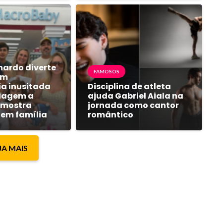
nardo diverte
FAMOSOS
em
ia inusitada
Disciplina de atleta
iagem a
ajuda Gabriel Aiala na
 mostra
jornada como cantor
em família
romântico
JA MAIS