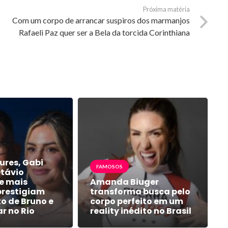
Próxima matéria
Com um corpo de arrancar suspiros dos marmanjos
Rafaeli Paz quer ser a Bela da torcida Corinthiana
ures, Gabi
FAMOSOS
Otávio
e mais
Amanda Biuger
prestigiam
transforma busca pelo
 de Bruno e
corpo perfeito em um
ar no Rio
reality inédito no Brasil