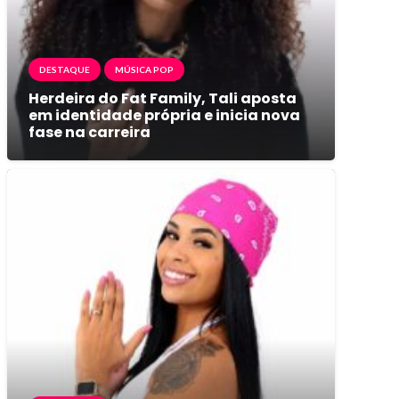
DESTAQUE
MÚSICA POP
Herdeira do Fat Family, Tali aposta
em identidade própria e inicia nova
fase na carreira