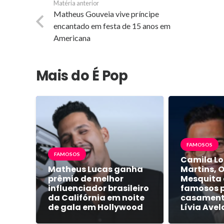
Matéria anterior
Matheus Gouveia vive príncipe
encantado em festa de 15 anos em
Americana
Mais do É Pop
FAMOSOS
FAMOSOS
Camila Lo
Matheus Lucas ganha
Martins, 
prêmio de melhor
Mesquita 
influenciador brasileiro
famosos 
da Califórnia em noite
casamento
de gala em Hollywood
Lívia Avel