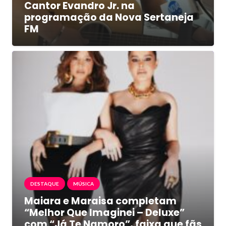
Cantor Evandro Jr. na
programação da Nova Sertaneja
FM
DESTAQUE
MÚSICA
Maiara e Maraisa completam
“Melhor Que Imaginei – Deluxe”
com “Já Te Namoro”, faixa que fãs