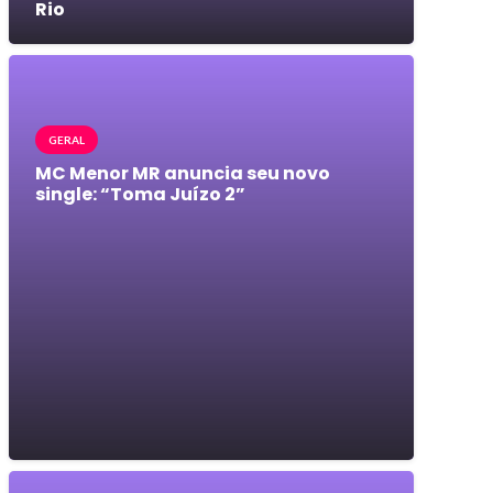
Rio
GERAL
MC Menor MR anuncia seu novo
single: “Toma Juízo 2”