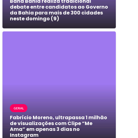
Band Bahia realiza tradicional
debate entre candidatos ao Governo
da Bahia para mais de 300 cidades
neste domingo (9)
GERAL
Fabrício Moreno, ultrapassa 1 milhão
de visualizações com Clipe “Me
Ama” em apenas 3 dias no
Instagram