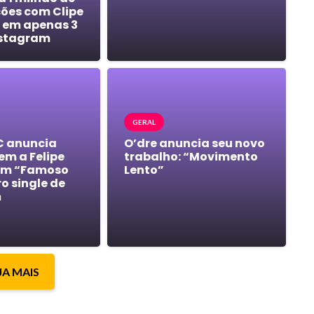
ções com Clipe
 em apenas 3
nstagram
GERAL
C anuncia
O’dre anuncia seu novo
m a Felipe
trabalho: “Movimento
em “Famoso
Lento”
ro single de
m
JA MAIS