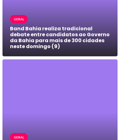
GERAL
Band Bahia realiza tradicional
debate entre candidatos ao Governo
da Bahia para mais de 300 cidades
neste domingo (9)
GERAL