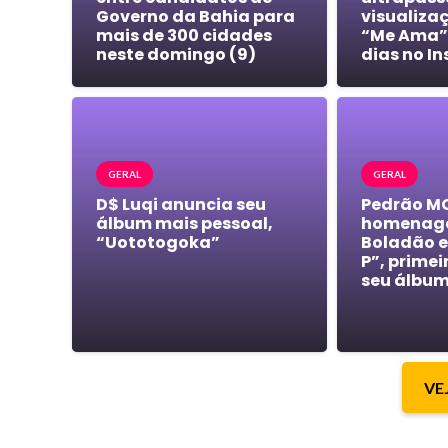
Governo da Bahia para
visualiza
mais de 300 cidades
“Me Ama”
neste domingo (9)
dias no I
GERAL
GERAL
D$ Luqi anuncia seu
Pedrão M
álbum mais pessoal,
homenage
“Uototogoka”
Boladão 
P”, primei
seu álbu
VE