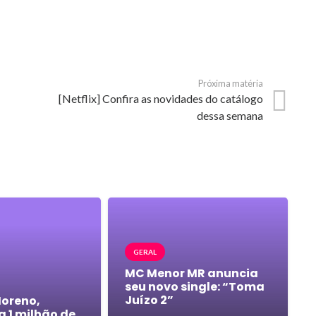
Próxima matéria
[Netflix] Confira as novidades do catálogo
dessa semana
GERAL
MC Menor MR anuncia
seu novo single: “Toma
Juízo 2”
Moreno,
a 1 milhão de