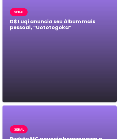
GERAL
D$ Luqi anuncia seu álbum mais
pessoal, “Uototogoka”
GERAL
Pedrão MC anuncia homenagem a