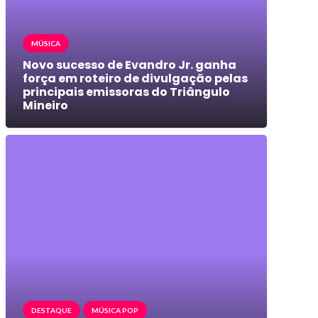
MÚSICA
Novo sucesso de Evandro Jr. ganha
força em roteiro de divulgação pelas
principais emissoras do Triângulo
Mineiro
DESTAQUE
MÚSICA POP