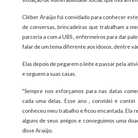
Cléber Araújo foi convidado para conhecer este
de conversas, brincadeiras que trabalham a m
parceria a com a UBS , enfermeiros para dar pal
falar de um tema diferente aos idosos, dentre vár
Elas depois de pegarem o leite e passar pela at
e seguem a suas casas.
“Sempre nos esforçamos para nas datas come
cada uma delas. Esse ano , convidei e contei 
conheceu meu trabalho e ficou encantada. Ela r
alguns de seus amigos e conseguimos uma doaçã
disse Araújo.