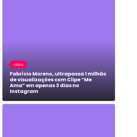
GERAL
Fabrício Moreno, ultrapassa 1 milhão
de visualizações com Clipe “Me
Ama” em apenas 3 dias no
Instagram