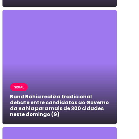
GERAL
Band Bahia realiza tradicional
debate entre candidatos ao Governo
da Bahia para mais de 300 cidades
neste domingo (9)