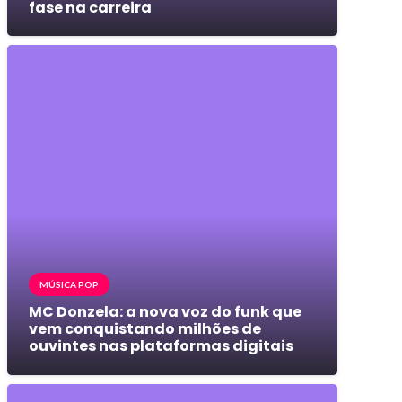
fase na carreira
MÚSICA POP
MC Donzela: a nova voz do funk que
vem conquistando milhões de
ouvintes nas plataformas digitais