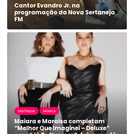
Cantor Evandro Jr. na
programação da Nova Sertaneja
FM
DESTAQUE
MÚSICA
Maiara e Maraisa completam
“Melhor Que Imaginei – Deluxe”