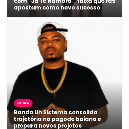
com “Já Te Namoro”, faixa que fãs
apostam como novo sucesso
MÚSICA
Banda Uh Sistema consolida
trajetória no pagode baiano e
prepara novos projetos