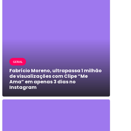
GERAL
Fabrício Moreno, ultrapassa 1 milhão
de visualizações com Clipe “Me
Ama” em apenas 3 dias no
Instagram