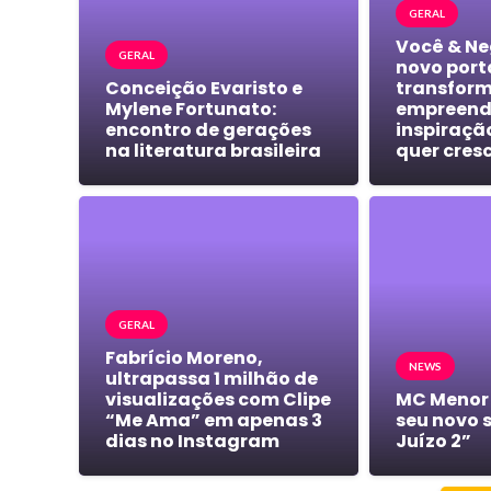
GERAL
Você & Ne
GERAL
novo port
Conceição Evaristo e
transform
Mylene Fortunato:
empreend
encontro de gerações
inspiraçã
na literatura brasileira
quer cres
GERAL
Fabrício Moreno,
NEWS
ultrapassa 1 milhão de
visualizações com Clipe
MC Menor
“Me Ama” em apenas 3
seu novo 
dias no Instagram
Juízo 2”