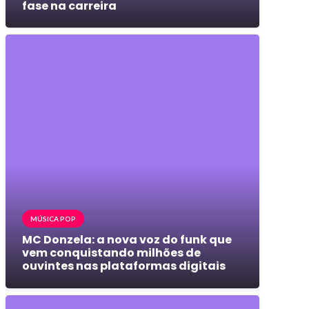
fase na carreira
MÚSICA POP
MC Donzela: a nova voz do funk que
vem conquistando milhões de
ouvintes nas plataformas digitais