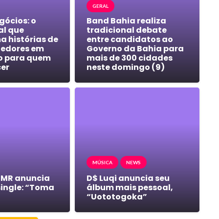
GERAL
gócios: o
Band Bahia realiza
al que
tradicional debate
a histórias de
entre candidatos ao
edores em
Governo da Bahia para
o para quem
mais de 300 cidades
cer
neste domingo (9)
MÚSICA
NEWS
 MR anuncia
D$ Luqi anuncia seu
single: “Toma
álbum mais pessoal,
“Uototogoka”