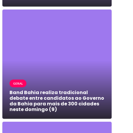
GERAL
Band Bahia realiza tradicional
debate entre candidatos ao Governo
da Bahia para mais de 300 cidades
neste domingo (9)