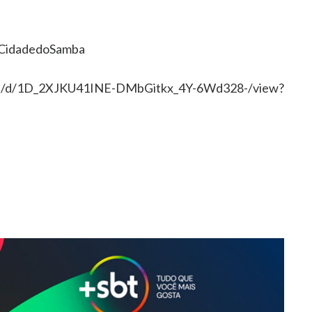
aCidadedoSamba
d/1D_2XJKU41INE-DMbGitkx_4Y-6Wd328-/view?