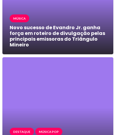
MÚSICA
Novo sucesso de Evandro Jr. ganha
força em roteiro de divulgação pelas
principais emissoras do Triângulo
Mineiro
DESTAQUE
MÚSICA POP