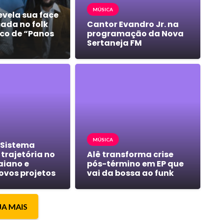
MÚSICA
evela sua face
cada no folk
Cantor Evandro Jr. na
co de “Panos
programação da Nova
Sertaneja FM
MÚSICA
 Sistema
trajetória no
Alê transforma crise
aiano e
pós-término em EP que
ovos projetos
vai da bossa ao funk
JA MAIS