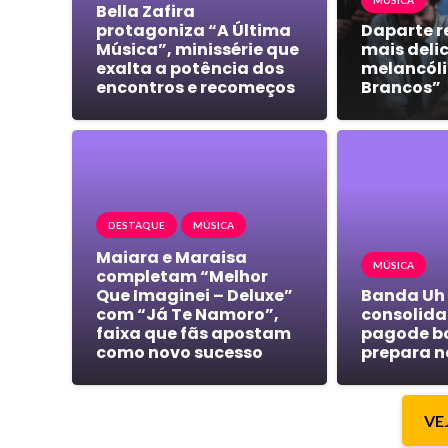
MÚSICA
Bella Zafira
protagoniza “A Última
Daparte r
Música”, minissérie que
mais deli
exalta a potência dos
melancóli
encontros e recomeços
Brancos”
DESTAQUE
MÚSICA
Maiara e Maraisa
MÚSICA
completam “Melhor
Que Imaginei – Deluxe”
Banda Uh
com “Já Te Namoro”,
consolida 
faixa que fãs apostam
pagode b
como novo sucesso
prepara n
VE