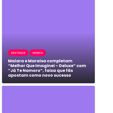
DESTAQUE
MÚSICA
Maiara e Maraisa completam
“Melhor Que Imaginei – Deluxe” com
“Já Te Namoro”, faixa que fãs
apostam como novo sucesso