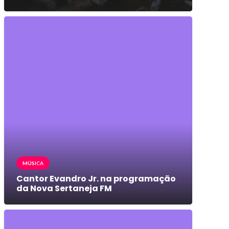
MÚSICA
Cantor Evandro Jr. na programação
da Nova Sertaneja FM