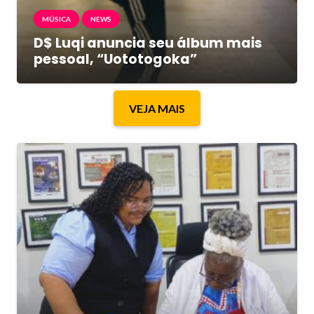
MÚSICA
NEWS
D$ Luqi anuncia seu álbum mais
pessoal, “Uototogoka”
VEJA MAIS