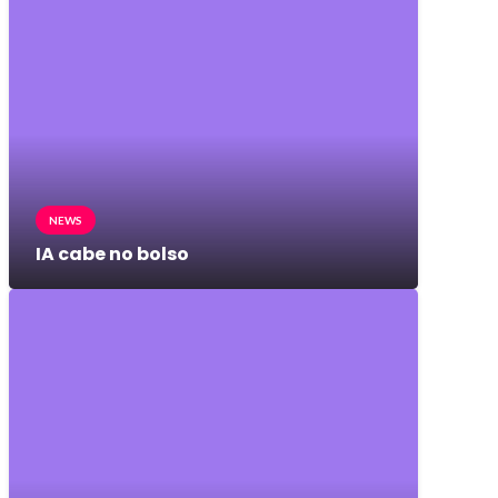
NEWS
IA cabe no bolso