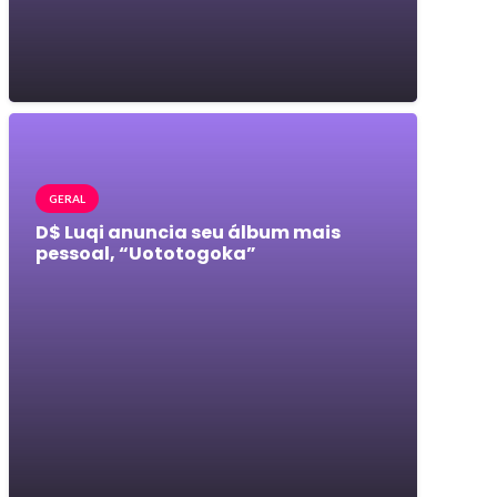
GERAL
D$ Luqi anuncia seu álbum mais
pessoal, “Uototogoka”