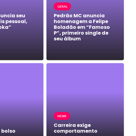
GERAL
nuncia seu
Pedrão MC anuncia
s pessoal,
homenagem a Felipe
oka”
Boladão em “Famoso
P”, primeiro single de
seu álbum
NEWS
Carreira exige
 bolso
comportamento