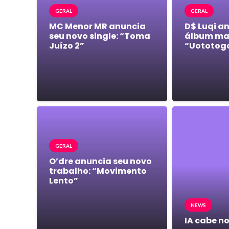
GERAL
GERAL
MC Menor MR anuncia
D$ Luqi a
seu novo single: “Toma
álbum mai
Juízo 2”
“Uototog
GERAL
O’dre anuncia seu novo
trabalho: “Movimento
Lento”
NEWS
IA cabe no