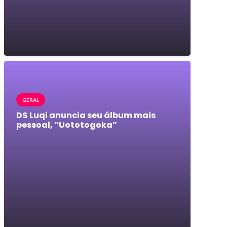
GERAL
D$ Luqi anuncia seu álbum mais
pessoal, “Uototogoka”