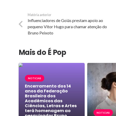
Matéria anterior
Influenciadores de Goiás prestam apoio ao
pequeno Vitor Hugo para chamar atenção do
Bruno Peixoto
Mais do É Pop
NOTICIAS
Encerramento dos 14
anos da Federação
Brasileira dos
Acadêmicos das
Ciências, Letras e Artes
terá homenagem ao
NOTICIAS
pesquisador Bruno