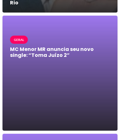
Rio
GERAL
MC Menor MR anuncia seu novo
single: “Toma Juízo 2”