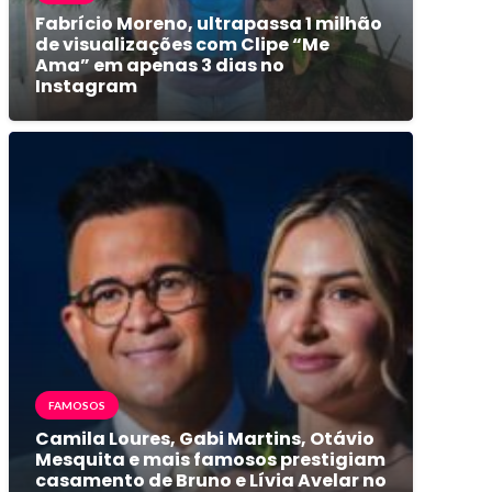
Fabrício Moreno, ultrapassa 1 milhão
de visualizações com Clipe “Me
Ama” em apenas 3 dias no
Instagram
FAMOSOS
Camila Loures, Gabi Martins, Otávio
Mesquita e mais famosos prestigiam
casamento de Bruno e Lívia Avelar no