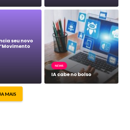
ncia seu novo
 “Movimento
NEWS
IA cabe no bolso
JA MAIS