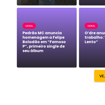
GERAL
GERAL
Pedrão MC anuncia
O’dre anu
homenagem a Felipe
trabalho:
Boladão em “Famoso
Lento”
P”, primeiro single de
seu álbum
VE