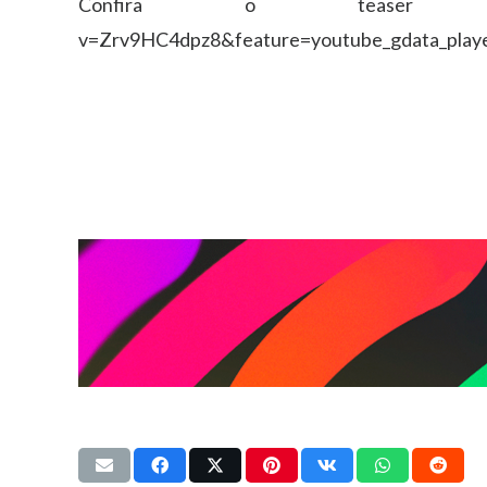
Confira o teaser em htt
v=Zrv9HC4dpz8&feature=youtube_gdata_play