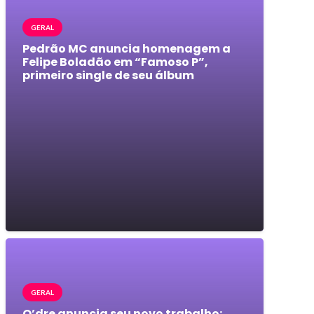
GERAL
Pedrão MC anuncia homenagem a
Felipe Boladão em “Famoso P”,
primeiro single de seu álbum
GERAL
O’dre anuncia seu novo trabalho: