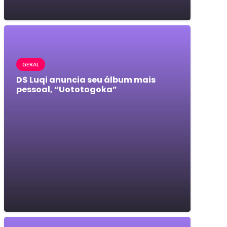
GERAL
D$ Luqi anuncia seu álbum mais
pessoal, “Uototogoka”