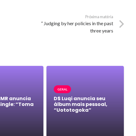
Próxima matéria
” Judging by her policies in the past
three years
GERAL
 MR anuncia
D$ Luqi anuncia seu
single: “Toma
álbum mais pessoal,
“Uototogoka”