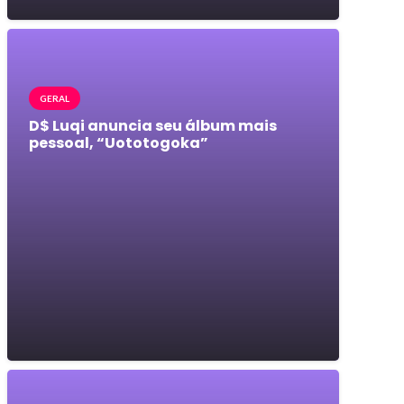
GERAL
D$ Luqi anuncia seu álbum mais
pessoal, “Uototogoka”