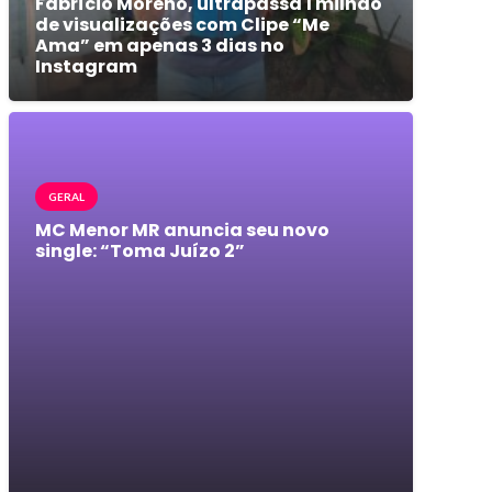
Fabrício Moreno, ultrapassa 1 milhão
de visualizações com Clipe “Me
Ama” em apenas 3 dias no
Instagram
GERAL
MC Menor MR anuncia seu novo
single: “Toma Juízo 2”