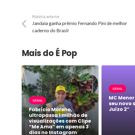
Matéria anterior
Jandaia ganha prêmio Fernando Pini de melhor
caderno do Brasil
Mais do É Pop
GERAL
MC Menor
GERAL
seu novo 
Juízo 2”
Fabrício Moreno,
ultrapassa 1 milhão de
visualizações com Clipe
“Me Ama” em apenas 3
dias no Instagram