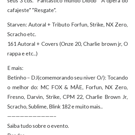
seus 3 cds. ”Fantastico mundo Dibob” ”A ópera do
cafajeste” ”Resgate”.
Starven: Autoral + Tributo Forfun, Strike, NX Zero,
Scracho etc.
161 Autoral + Covers (Onze 20, Charlie brown jr, O
rappa e etc..)
E mais:
Betinho – DJ(comemorando seu niver O/): Tocando
o melhor do: MC FOX & MÃE, Forfun, NX Zero,
Fresno, Darvin, Strike, CPM 22, Charlie Brown Jr,
Scracho, Sublime, Blink 182 e muito mais..
———————————–
Saiba tudo sobre o evento.